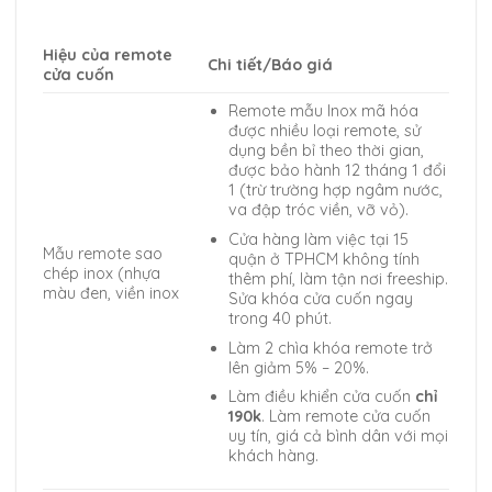
Hiệu của remote
Chi tiết/Báo giá
cửa cuốn
Remote mẫu Inox mã hóa
được nhiều loại remote, sử
dụng bền bỉ theo thời gian,
được bảo hành 12 tháng 1 đổi
1 (trừ trường hợp ngâm nước,
va đập tróc viền, vỡ vỏ).
Cửa hàng làm việc tại 15
Mẫu remote sao
quận ở TPHCM không tính
chép inox (nhựa
thêm phí, làm tận nơi freeship.
màu đen, viền inox
Sửa khóa cửa cuốn ngay
trong 40 phút.
Làm 2 chìa khóa remote trở
lên giảm 5% – 20%.
Làm điều khiển cửa cuốn
chỉ
190k
. Làm remote cửa cuốn
uy tín, giá cả bình dân với mọi
khách hàng.