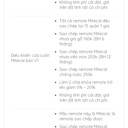
Không tính phí cài đặt, giá
trên đã tính tất cả chi phí.
Tất cả remote Mitecal đều
sao chép tại 15 quận 1 giá.
Sao chép remote Mitecal
nhựa giả gỗ 160k (BH 6
tháng)
Sao chép remote Mitecal
Điều khiển cửa cuốn
nhựa viền inox 200k (BH 12
Mitecal bản V1
tháng)
Sao chép remote Mitecal
chống nước 250k.
Làm 2 chìa khóa remote trở
lên giảm 5% – 20%.
Không tính phí cài đặt, giá
trên đã tính tất cả chi phí.
Mẫu remote này là Mitecal, là
remote sao chép được
Sao chép remote Mitecal