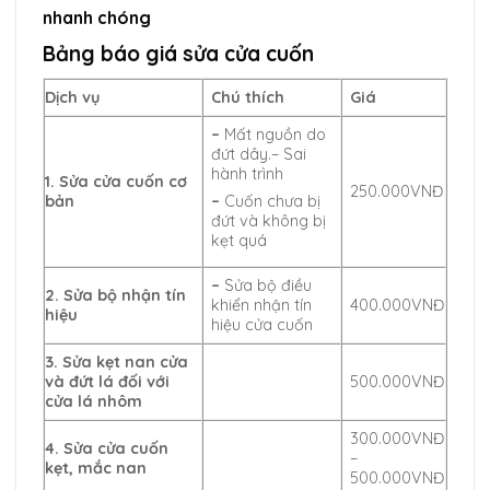
nhanh chóng
Bảng báo giá sửa cửa cuốn
Dịch vụ
Chú thích
Giá
–
Mất nguồn do
đứt dây.– Sai
hành trình
1. Sửa cửa cuốn cơ
250.000VNĐ
bản
–
Cuốn chưa bị
đứt và không bị
kẹt quá
–
Sửa bộ điều
2. Sửa bộ nhận tín
khiển nhận tín
400.000VNĐ
hiệu
hiệu cửa cuốn
3. Sửa kẹt nan cửa
và đứt lá đối với
500.000VNĐ
cửa lá nhôm
300.000VNĐ
4. Sửa cửa cuốn
–
kẹt, mắc nan
500.000VNĐ