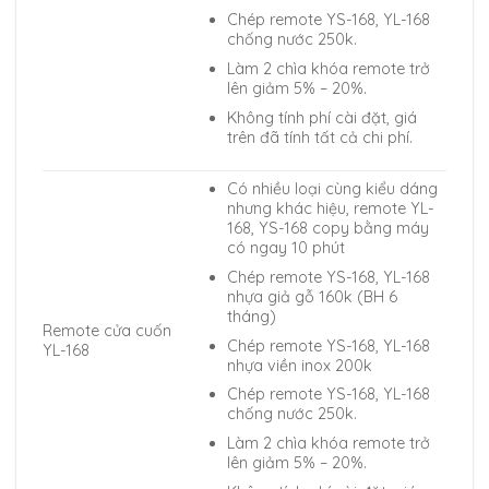
Chép remote YS-168, YL-168
chống nước 250k.
Làm 2 chìa khóa remote trở
lên giảm 5% – 20%.
Không tính phí cài đặt, giá
trên đã tính tất cả chi phí.
Có nhiều loại cùng kiểu dáng
nhưng khác hiệu, remote YL-
168, YS-168 copy bằng máy
có ngay 10 phút
Chép remote YS-168, YL-168
nhựa giả gỗ 160k (BH 6
tháng)
Remote cửa cuốn
Chép remote YS-168, YL-168
YL-168
nhựa viền inox 200k
Chép remote YS-168, YL-168
chống nước 250k.
Làm 2 chìa khóa remote trở
lên giảm 5% – 20%.