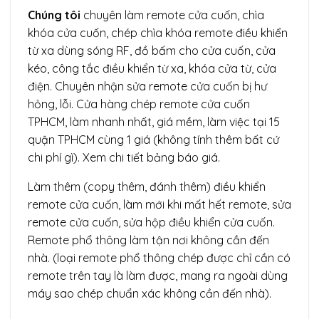
Chúng tôi
chuyên làm remote cửa cuốn, chìa
khóa cửa cuốn, chép chìa khóa remote điều khiển
từ xa dùng sóng RF, đồ bấm cho cửa cuốn, cửa
kéo, công tắc điều khiển từ xa, khóa cửa từ, cửa
điện. Chuyên nhận sửa remote cửa cuốn bị hư
hỏng, lỗi. Cửa hàng chép remote cửa cuốn
TPHCM, làm nhanh nhất, giá mềm, làm việc tại 15
quận TPHCM cùng 1 giá (không tính thêm bất cứ
chi phí gì). Xem chi tiết bảng báo giá.
Làm thêm (copy thêm, đánh thêm) điều khiển
remote cửa cuốn, làm mới khi mất hết remote, sửa
remote cửa cuốn, sửa hộp điều khiển cửa cuốn.
Remote phổ thông làm tận nơi không cần đến
nhà. (loại remote phổ thông chép được chỉ cần có
remote trên tay là làm được, mang ra ngoài dùng
máy sao chép chuẩn xác không cần đến nhà).