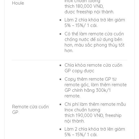
Inox chuẩn tương
Houle
thích 180,000 VNĐ,
được freeship nội thành.
Làm 2 chìa khóa trở lên giảm
5% – 15%/ 1 cái.
Có thể làm remote cửa cuốn
chống nước để sử dụng bền
hơn, màu sắc phong thủy tốt
hơn.
Chìa khóa remote cửa cuốn
GP copy được
Copy thêm remote GP từ
remote gốc, làm thêm remote
GP chính hãng 300k/1
remote.
Chi phí làm thêm remote mẫu
Remote cửa cuốn
Inox chuẩn tương
GP
thích 190,000 VNĐ, freeship
nội thành.
Làm 2 chìa khóa trở lên giảm
5% – 15%/ 1 cái.