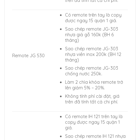
trên đã tính tất cả chi phí.
Có remote trên tay là copy
được ngay 15 quận 1 giá.
Sao chép remote JG-303
nhựa giả gỗ 160k (BH 6
tháng)
Sao chép remote JG-303
nhựa viền inox 200k (BH 12
Remote JG 530
tháng)
Sao chép remote JG-303
chống nước 250k.
Làm 2 chìa khóa remote trở
lên giảm 5% – 20%.
Không tính phí cài đặt, giá
trên đã tính tất cả chi phí.
Có remote IH 121 trên tay là
copy được ngay 15 quận 1
giá.
Sao chép remote IH 121 nhựa