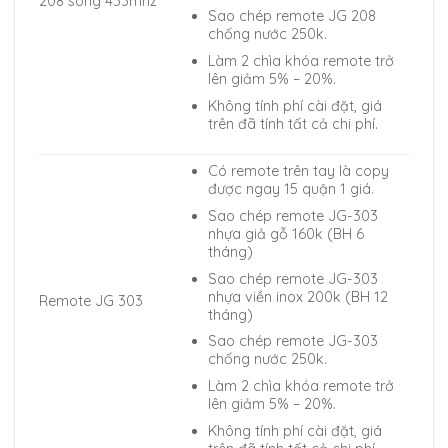
208 sóng 433mhz
Sao chép remote JG 208
chống nước 250k.
Làm 2 chìa khóa remote trở
lên giảm 5% – 20%.
Không tính phí cài đặt, giá
trên đã tính tất cả chi phí.
Có remote trên tay là copy
được ngay 15 quận 1 giá.
Sao chép remote JG-303
nhựa giả gỗ 160k (BH 6
tháng)
Sao chép remote JG-303
nhựa viền inox 200k (BH 12
Remote JG 303
tháng)
Sao chép remote JG-303
chống nước 250k.
Làm 2 chìa khóa remote trở
lên giảm 5% – 20%.
Không tính phí cài đặt, giá