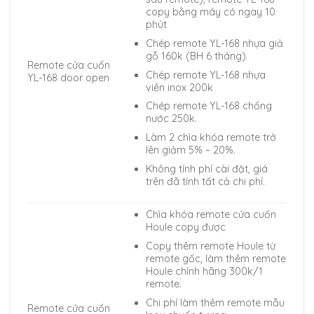
copy bằng máy có ngay 10
phút
Chép remote YL-168 nhựa giả
gỗ 160k (BH 6 tháng)
Remote cửa cuốn
Chép remote YL-168 nhựa
YL-168 door open
viền inox 200k
Chép remote YL-168 chống
nước 250k.
Làm 2 chìa khóa remote trở
lên giảm 5% – 20%.
Không tính phí cài đặt, giá
trên đã tính tất cả chi phí.
Chìa khóa remote cửa cuốn
Houle copy được
Copy thêm remote Houle từ
remote gốc, làm thêm remote
Houle chính hãng 300k/1
remote.
Chi phí làm thêm remote mẫu
Remote cửa cuốn