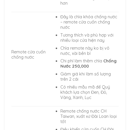
hơn
Đây là chìa khóa chống nước
– remote cửa cuốn chống
nước
Tương thích và phù hợp với
nhiều loại cửa hiện nay
Chìa remote này ko bị vô
Remote cửa cuốn
nước, xài bền bỉ
chống nước
Chi phí làm thêm chìa
Chống
Nước 250,000
Giảm giá khi làm số lượng
trên 2 cái
Có nhiều mẫu mã để Quý
khách lựa chọn Đen, Đỏ,
Vàng, Xanh, Lục
Remote chống nước CH
Taiwan, xuất xứ Đài Loan loại
tốt
Điều khiển cửa cuốn CH Đài