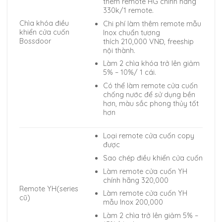
thêm remote HG chính hãng
330k/1 remote.
Chìa khóa điều
Chi phí làm thêm remote mẫu
khiển cửa cuốn
Inox chuẩn tương
Bossdoor
thích 210,000 VNĐ, freeship
nội thành.
Làm 2 chìa khóa trở lên giảm
5% – 10%/ 1 cái.
Có thể làm remote cửa cuốn
chống nước để sử dụng bền
hơn, màu sắc phong thủy tốt
hơn
Loại remote cửa cuốn copy
được
Sao chép điều khiển cửa cuốn
Làm remote cửa cuốn YH
chính hãng 320,000
Remote YH(series
Làm remote cửa cuốn YH
cũ)
mẫu Inox 200,000
Làm 2 chìa trở lên giảm 5% –