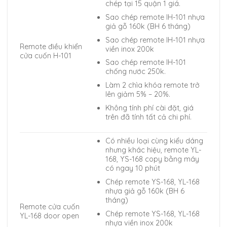
chép tại 15 quận 1 giá.
Sao chép remote IH-101 nhựa
giả gỗ 160k (BH 6 tháng)
Sao chép remote IH-101 nhựa
Remote điều khiển
viền inox 200k
cửa cuốn H-101
Sao chép remote IH-101
chống nước 250k.
Làm 2 chìa khóa remote trở
lên giảm 5% – 20%.
Không tính phí cài đặt, giá
trên đã tính tất cả chi phí.
Có nhiều loại cùng kiểu dáng
nhưng khác hiệu, remote YL-
168, YS-168 copy bằng máy
có ngay 10 phút
Chép remote YS-168, YL-168
nhựa giả gỗ 160k (BH 6
tháng)
Remote cửa cuốn
Chép remote YS-168, YL-168
YL-168 door open
nhựa viền inox 200k