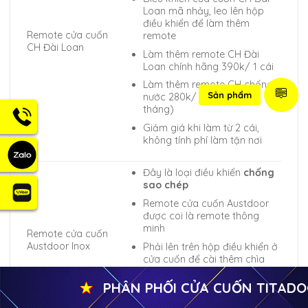
Loan mã nhảy, leo lên hộp
điều khiển để làm thêm
Remote cửa cuốn
remote
CH Đài Loan
Làm thêm remote CH Đài
Loan chính hãng 390k/ 1 cái
Làm thêm remote CH chống
Sản phẩm
nước 280k/ 1 cái (BH 12
tháng)
Giảm giá khi làm từ 2 cái,
không tính phí làm tận nơi
Đây là loại điều khiển
chống
sao chép
Remote cửa cuốn Austdoor
được coi là remote thông
minh
Remote cửa cuốn
Austdoor Inox
Phải lên trên hộp điều khiển ở
cửa cuốn để cài thêm chìa
Chi phí làm thêm chìa tất
★
PHÂN PHỐI CỬA CUỐN TITADOOR, 
cả 300,000
Giảm giá khi làm số lượng