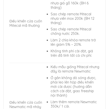
nhựa giả gỗ 160k (BH 6
tháng)
Sao chép remote Mitecal
nhựa viền inox 200k (BH 12
Điều khiển cửa cuốn
tháng)
Mitecal mã thường
Sao chép remote Mitecal
chống nước 250k.
Làm 2 chìa khóa remote trở
lên giảm 5% – 20%.
Không tính phí cài đặt, giá
trên đã tính tất cả chi phí.
Kiểu mẫu giống Mitecal nhưng
đây là remote Newmatic
Ở gần không dò sóng được,
phải leo lên hộp điều khiển
mới cài được (hướng dẫn
cách cài đặt, giao freeship
nội thành)
Làm thêm remote Newmatic
Điều khiển cửa cuốn
350k/ 1 cái.
Newmatic mã nhảy