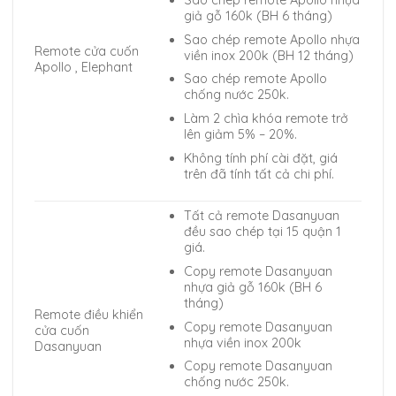
Sao chép remote Apollo nhựa
giả gỗ 160k (BH 6 tháng)
Sao chép remote Apollo nhựa
Remote cửa cuốn
viền inox 200k (BH 12 tháng)
Apollo , Elephant
Sao chép remote Apollo
chống nước 250k.
Làm 2 chìa khóa remote trở
lên giảm 5% – 20%.
Không tính phí cài đặt, giá
trên đã tính tất cả chi phí.
Tất cả remote Dasanyuan
đều sao chép tại 15 quận 1
giá.
Copy remote Dasanyuan
nhựa giả gỗ 160k (BH 6
tháng)
Remote điều khiển
Copy remote Dasanyuan
cửa cuốn
nhựa viền inox 200k
Dasanyuan
Copy remote Dasanyuan
chống nước 250k.