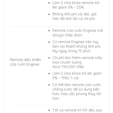
Làm 2 chìa khóa remote trở
lên giảm 5% – 20%.
Không tính phí cài đặt, giá
trên đã tính tất cả chi phí.
Remote cửa cuốn Engines mã
dooya chép được
Có remote Engines trên tay
làm nội thành không tính phí,
lấy ngay trong 15 phút.
Chi phí làm thêm remote mẫu
Remote điều khiển
Inox chuẩn tương
cửa cuốn Engines
thích 190,000 VNĐ.
Làm 2 chìa khóa trở lên giảm
5% – 15%/ 1 cái.
Có thể làm remote cửa cuốn
chống nước để sử dụng bền
hơn, màu sắc phong thủy tốt
hơn.
Tất cả remote IH-101 đều sao