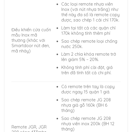
Các loại remote nhựa viền
Inox (với nút nhựa trắng) như
thế này đa số là remote copy
được, sao chép 1 cái chỉ 170k.
Làm tại tất cả các quận chỉ
Điều khiển cửa cuốn
170k không tính thêm phí
mẫu Inox mã
thường (khác với
Sao chép remote loại chống
Smartdoor nút đen,
nước 250k.
mã nhảy)
Làm 2 chìa khóa remote trở
lên giảm 5% – 20%.
Không tính phí cài đặt, giá
trên đã tính tất cả chi phí.
Có remote trên tay là copy
được ngay 15 quận 1 giá.
Sao chép remote JG 208
nhựa giả gỗ 160k (BH 6
tháng)
Sao chép remote JG 208
nhựa viền inox 200k (BH 12
Remote JGR, JGR
tháng)