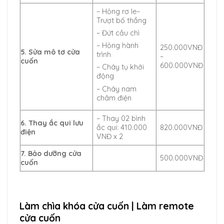
– Hỏng rơ le–
Trượt bố thắng
– Đứt cầu chì
– Hỏng hành
250.000VNĐ
5. Sửa mô tơ cửa
trình
–
cuốn
600.000VNĐ
– Cháy tụ khởi
động
– Cháy nam
châm điện
– Thay 02 bình
6. Thay ắc qui lưu
ắc qui: 410.000
820.000VNĐ
điện
VNĐ x 2
7. Bảo dưỡng cửa
500.000VNĐ
cuốn
Làm chìa khóa cửa cuốn | Làm remote
cửa cuốn