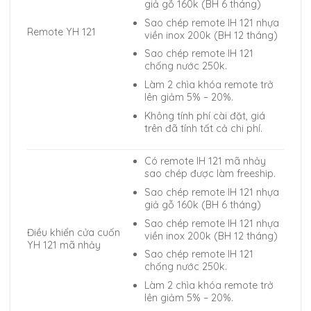
giả gỗ 160k (BH 6 tháng)
Sao chép remote IH 121 nhựa
Remote YH 121
viền inox 200k (BH 12 tháng)
Sao chép remote IH 121
chống nước 250k.
Làm 2 chìa khóa remote trở
lên giảm 5% – 20%.
Không tính phí cài đặt, giá
trên đã tính tất cả chi phí.
Có remote IH 121 mã nhảy
sao chép được làm freeship.
Sao chép remote IH 121 nhựa
giả gỗ 160k (BH 6 tháng)
Sao chép remote IH 121 nhựa
Điều khiển cửa cuốn
viền inox 200k (BH 12 tháng)
YH 121 mã nhảy
Sao chép remote IH 121
chống nước 250k.
Làm 2 chìa khóa remote trở
lên giảm 5% – 20%.