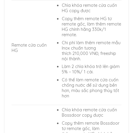
Chìa khóa remote cửa cuốn
HG copy được
Copy thêm remote HG từ
remote gốc, làm thêm remote
HG chính hãng 330k/1
remote.
Chi phí làm thêm remote mẫu
Remote cửa cuốn
Inox chuẩn tương
HG
thích 210,000 VNĐ, freeship
nội thành.
Làm 2 chìa khóa trở lên giảm
5% – 10%/ 1 cái.
Có thể làm remote cửa cuốn
chống nước để sử dụng bền
hơn, màu sắc phong thủy tốt
hơn
Chìa khóa remote cửa cuốn
Bossdoor copy được
Copy thêm remote Bossdoor
từ remote gốc, làm