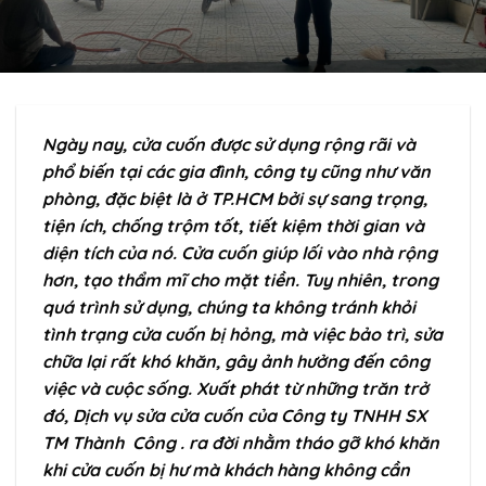
Ngày nay, cửa cuốn được sử dụng rộng rãi và
phổ biến tại các gia đình, công ty cũng như văn
phòng, đặc biệt là ở TP.HCM bởi sự sang trọng,
tiện ích, chống trộm tốt, tiết kiệm thời gian và
diện tích của nó. Cửa cuốn giúp lối vào nhà rộng
hơn, tạo thẩm mĩ cho mặt tiền. Tuy nhiên, trong
quá trình sử dụng, chúng ta không tránh khỏi
tình trạng cửa cuốn bị hỏng, mà việc bảo trì, sửa
chữa lại rất khó khăn, gây ảnh hưởng đến công
việc và cuộc sống. Xuất phát từ những trăn trở
đó, Dịch vụ sửa cửa cuốn của Công ty TNHH SX
TM Thành Công . ra đời nhằm tháo gỡ khó khăn
khi cửa cuốn bị hư mà khách hàng không cần