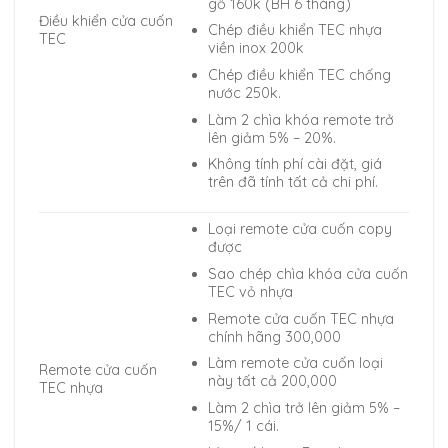
gỗ 160k (BH 6 tháng)
Điều khiển cửa cuốn
Chép điều khiển TEC nhựa
TEC
viền inox 200k
Chép điều khiển TEC chống
nước 250k.
Làm 2 chìa khóa remote trở
lên giảm 5% – 20%.
Không tính phí cài đặt, giá
trên đã tính tất cả chi phí.
Loại remote cửa cuốn copy
được
Sao chép chìa khóa cửa cuốn
TEC vỏ nhựa
Remote cửa cuốn TEC nhựa
chính hãng 300,000
Làm remote cửa cuốn loại
Remote cửa cuốn
này tất cả 200,000
TEC nhựa
Làm 2 chìa trở lên giảm 5% –
15%/ 1 cái.