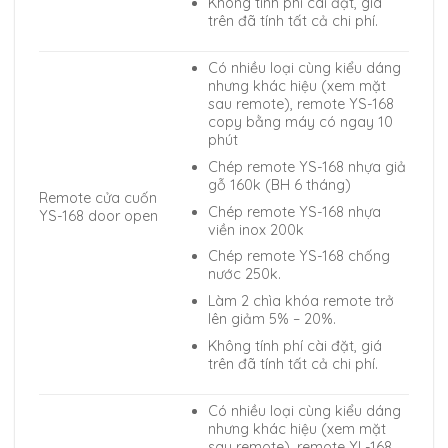
Không tính phí cài đặt, giá
trên đã tính tất cả chi phí.
Có nhiều loại cùng kiểu dáng
nhưng khác hiệu (xem mặt
sau remote), remote YS-168
copy bằng máy có ngay 10
phút
Chép remote YS-168 nhựa giả
gỗ 160k (BH 6 tháng)
Remote cửa cuốn
Chép remote YS-168 nhựa
YS-168 door open
viền inox 200k
Chép remote YS-168 chống
nước 250k.
Làm 2 chìa khóa remote trở
lên giảm 5% – 20%.
Không tính phí cài đặt, giá
trên đã tính tất cả chi phí.
Có nhiều loại cùng kiểu dáng
nhưng khác hiệu (xem mặt
sau remote), remote YL-168