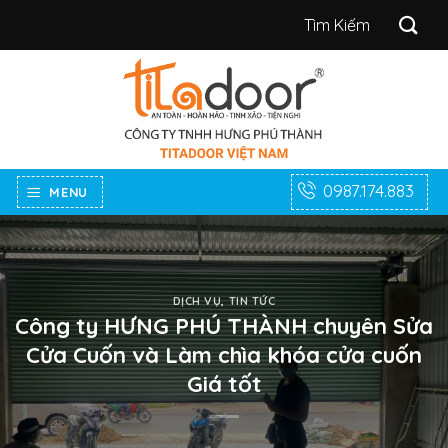
Bỏ
Tìm
qua
kiếm:
nội
dung
0987.174.883
MENU
DỊCH VỤ
,
TIN TỨC
Công ty HƯNG PHÚ THÀNH chuyên Sửa
Cửa Cuốn và Làm chìa khóa cửa cuốn
Giá tốt