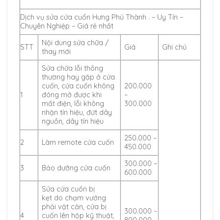
Dịch vụ sửa cửa cuốn Hưng Phú Thành . – Uy Tín –
Chuyên Nghiệp – Giá rẻ nhất
Nội dung sửa chữa /
STT
Giá
Ghi chú
thay mới
Sửa chữa lỗi thông
thường hay gặp ở cửa
cuốn, cửa cuốn không
200.000
1
đóng mở được khi
–
mất điện, lỗi không
300.000
nhận tín hiệu, đứt dây
nguồn, dây tín hiệu
250.000 –
2
Làm remote cửa cuốn
450.000
300.000 –
3
Bảo dưỡng cửa cuốn
600.000
Sửa cửa cuốn bị
kẹt do chạm vướng
phải vật cản, cửa bị
300.000 –
4
cuốn lên hộp kỹ thuật,