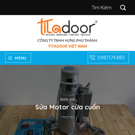
Bỏ
Tìm
qua
kiếm:
nội
dung
0987.174.883
MENU
DỊCH VỤ
Sửa Motor cửa cuốn