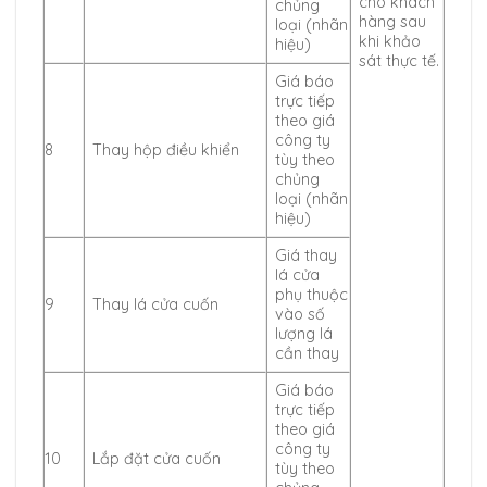
cho khách
chủng
hàng sau
loại (nhãn
khi khảo
hiệu)
sát thực tế.
Giá báo
trực tiếp
theo giá
công ty
8
Thay hộp điều khiển
tùy theo
chủng
loại (nhãn
hiệu)
Giá thay
lá cửa
phụ thuộc
9
Thay lá cửa cuốn
vào số
lượng lá
cần thay
Giá báo
trực tiếp
theo giá
công ty
10
Lắp đặt cửa cuốn
tùy theo