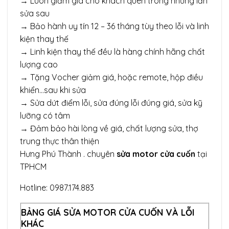
→ Luôn giảm giá cho khách quen trong những lần
sửa sau
→ Bảo hành uy tín 12 – 36 tháng tùy theo lỗi và linh
kiện thay thế
→ Linh kiện thay thế đều là hàng chính hãng chất
lượng cao
→ Tặng Vocher giảm giá, hoặc remote, hộp điều
khiển…sau khi sửa
→ Sửa dứt điểm lỗi, sửa đúng lỗi đúng giá, sửa kỹ
lưỡng có tâm
→ Đảm bảo hài lòng về giá, chất lượng sửa, thợ
trung thực thân thiện
Hưng Phú Thành . chuyên
sửa motor cửa cuốn
tại
TPHCM
Hotline: 0987.174.883
BẢNG GIÁ SỬA MOTOR CỬA CUỐN VÀ LỖI
KHÁC