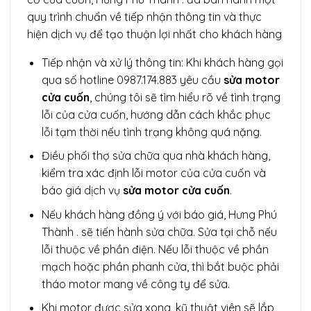
quy trình chuẩn về tiếp nhận thông tin và thực
hiện dịch vụ để tạo thuận lợi nhất cho khách hàng
Tiếp nhận và xử lý thông tin: Khi khách hàng gọi
qua số hotline 0987.174.883
yêu cầu
sửa motor
cửa cuốn
, chúng tôi sẽ tìm hiểu rõ về tình trạng
lỗi của cửa cuốn, hướng dẫn cách khắc phục
lỗi tạm thời nếu tình trạng không quá nặng.
Điều phối thợ sửa chữa qua nhà khách hàng,
kiểm tra xác định lỗi motor của cửa cuốn và
báo giá dịch vụ
sửa motor cửa cuốn
.
Nếu khách hàng đồng ý với báo giá, Hưng Phú
Thành . sẽ tiến hành sửa chữa. Sửa tại chỗ nếu
lỗi thuộc về phần điện. Nếu lỗi thuộc về phần
mạch hoặc phần phanh cửa, thì bắt buộc phải
tháo motor mang về công ty để sửa.
Khi motor được sửa xong, kỹ thuật viên sẽ lắp