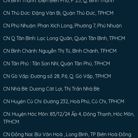
CN Bình Thạnh: Điện Biên Phủ, P. 25, Q. Bình Thạnh
CN Thủ Đức: Đặng Văn Bi, Quận Thủ Đức, TPHCM
CN Phú Nhuận: Phan Xích Long, Phường 7, Phú Nhuận
CN Q Tân Bình: Lạc Long Quân, Quận Tân Bình, TPHCM
CN Bình Chánh: Nguyễn Thị Tú, Bình Chánh, TP.HCM
CN Tân Phú : Tân Sơn Nhì, Quận Tân Phú, TPHCM
CN Gò Vấp: Đường số 28, P.6, Q. Gò Vấp, TPHCM
CN Nhà Bè: Dương Cát Lợi, Thị Trấn Nhà Bè
CN Huyện Củ Chi: Đường 232, Hoà Phú, Củ Chi, TPHCM
CN: Huyện Hóc Môn: 83/12/24 Ấp 4, Đông Thạnh, Hóc Môn,
TPHCM
CN Đồng Nai: Bùi Văn Hoà , Long Bình, TP Biên Hoà Đồng