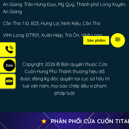
An Giang: Trần Hưng Đạo, Mỹ Quý, Thành phố Long Xuyên,
An Giang
Cần Thơ: 1 Đ. B23, Hưng Lợi, Ninh Kiều, Cần Thơ
Vĩnh Long: ĐT901, Xuân Hiệp, Trà Ôn, Vĩnh Long
Sản phẩm
Copyright 2026 © Bản quyền thuộc Cửa
Cuốn Hưng Phú Thành thương hiệu đã
được đăng ký độc quyền tại cục sở hữu trí
tuệ việt nam, mọi sao chép đều vi phạm
pháp luật
★
PHÂN PHỐI CỬA CUỐN TITADOO
Copyright 2026 ©
Cửa Cuốn HƯNG PHÚ THÀNH