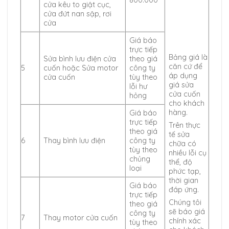
800.000
cửa kêu to giật cục,
cửa đứt nan sập, rơi
cửa
Giá báo
trực tiếp
Bảng giá là
Sửa bình lưu điện cửa
theo giá
căn cứ để
5
cuốn hoặc Sửa motor
công ty
áp dụng
cửa cuốn
tùy theo
giá sửa
lỗi hư
cửa cuốn
hỏng
cho khách
hàng.
Giá báo
trực tiếp
Trên thực
theo giá
tế sửa
6
Thay bình lưu điện
công ty
chữa có
tùy theo
nhiều lỗi cụ
chủng
thể, độ
loại
phức tạp,
thời gian
Giá báo
đáp ứng.
trực tiếp
Chúng tôi
theo giá
sẽ báo giá
công ty
7
Thay motor cửa cuốn
chính xác
tùy theo