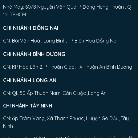
Nhà Máy: 60/8 Nguyễn Văn Quá. P Đông Hưng Thuận . Q
12. TPHCM
CHI NHÁNH ĐỒNG NAI
CN: Bùi Văn Hoà , Long Bình, TP Biên Hoà Đồng Nai
CHI NHÁNH BÌNH DƯƠNG
CN: KP Hòa Lân 2, P. Thuận Giao, TX Thuận An Bình Dương
CHI NHÁNH LONG AN
CN: QL 50 Ấp Thuận Nam, Cần Giuộc ,Long An
CHI NHÁNH TÂY NINH
CN: ấp Trâm Vàng, Xã Thanh Phước, Huyện Gò Dầu, Tây
Ninh