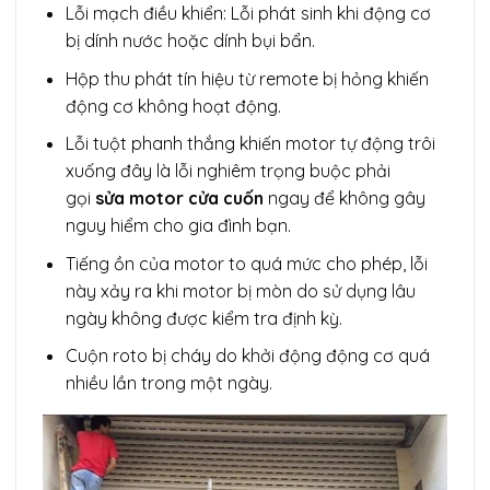
Lỗi mạch điều khiển: Lỗi phát sinh khi động cơ
bị dính nước hoặc dính bụi bẩn.
Hộp thu phát tín hiệu từ remote bị hỏng khiến
động cơ không hoạt động.
Lỗi tuột phanh thắng khiến motor tự động trôi
xuống đây là lỗi nghiêm trọng buộc phải
gọi
sửa motor cửa cuốn
ngay để không gây
nguy hiểm cho gia đình bạn.
Tiếng ồn của motor to quá mức cho phép, lỗi
này xảy ra khi motor bị mòn do sử dụng lâu
ngày không được kiểm tra định kỳ.
Cuộn roto bị cháy do khởi động động cơ quá
nhiều lần trong một ngày.