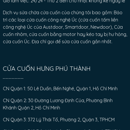
Giờ làm việc: 24/24 - Thứ 2 đến chủ nhật không kể ngày lễ
Dịch vụ sửa chữa cửa cuốn của chúng tôi bao gồm: Bảo
trì các loại cửa cuốn công nghệ Úc (cửa cuốn tấm liền
công nghệ Úc của Austdoor, Smartdoor, Newdoor), Cửa
cuốn nhôm, cửa cuốn bằng motor hay kéo tay bị hư hỏng,
cửa cuốn Úc. Địa chỉ gọi để sửa cửa cuốn gần nhất.
CỬA CUỐN HƯNG PHÚ THÀNH
CN Quận 1: 50 Lê Duẩn, Bến Nghé, Quận 1, Hồ Chí Minh
CN Quận 2: 30 Đường Lương Định Của, Phường Bình
Khánh Quận 2, Hồ Chí Minh
CN Quận 3: 372 Lý Thái Tổ, Phường 2, Quận 3, TPHCM