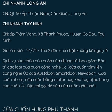
CHI NHÁNH LONG AN
CN: QL 50 Ấp Thuận Nam, Cần Giuộc ,Long An
CHI NHÁNH TÂY NINH
CN: ấp Trâm Vàng, Xã Thanh Phước, Huyện Gò Dầu, Tây
Ninh
Giờ làm việc: 24/24 - Thứ 2 đến chủ nhật không kể ngày lễ
Dịch vụ sửa chữa cửa cuốn của chúng tôi bao gồm: Bảo
trì các loại cửa cuốn công nghệ Úc (cửa cuốn tấm liền
công nghệ Úc của Austdoor, Smartdoor, Newdoor), Cửa
cuốn nhôm, cửa cuốn bằng motor hay kéo tay bị hư hỏng,
cửa cuốn Úc. Địa chỉ gọi để sửa cửa cuốn gần nhất.
CỬA CUỐN HƯNG PHÚ THÀNH