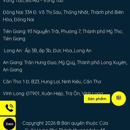
Vũng Tầu, Bà Rịa - Vũng Tàu
Đồng Nai: 334 Đ. Võ Thị Sáu, Thống Nhất, Thành phố Biên
Hòa, Đồng Nai
Tiền Giang: 93 Nguyễn Trãi, Phường 7, Thành phố Mỹ Tho,
Tiền Giang
Long An: Ấp 3B, ấp 3b, Đức Hòa, Long An
An Giang: Trần Hưng Đạo, Mỹ Quý, Thành phố Long Xuyên,
An Giang
Cần Thơ: 1 Đ. B23, Hưng Lợi, Ninh Kiều, Cần Thơ
Vĩnh Long: ĐT901, Xuân Hiệp, Trà Ôn, Vĩnh Long
Sản phẩm
Copyright 2026 © Bản quyền thuộc Cửa