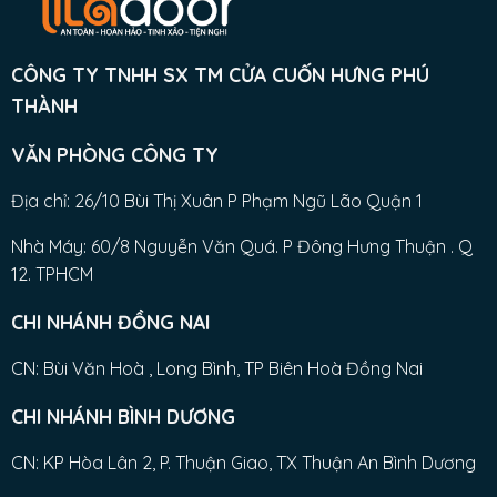
CÔNG TY TNHH SX TM CỬA CUỐN HƯNG PHÚ
THÀNH
VĂN PHÒNG CÔNG TY
Địa chỉ: 26/10 Bùi Thị Xuân P Phạm Ngũ Lão Quận 1
Nhà Máy: 60/8 Nguyễn Văn Quá. P Đông Hưng Thuận . Q
12. TPHCM
CHI NHÁNH ĐỒNG NAI
CN: Bùi Văn Hoà , Long Bình, TP Biên Hoà Đồng Nai
CHI NHÁNH BÌNH DƯƠNG
CN: KP Hòa Lân 2, P. Thuận Giao, TX Thuận An Bình Dương