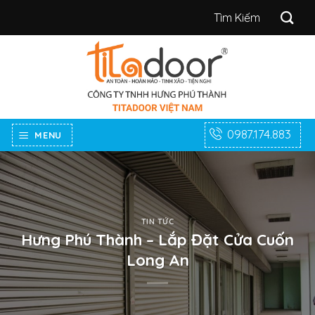
Bỏ
Tìm
qua
kiếm:
nội
dung
0987.174.883
MENU
TIN TỨC
Hưng Phú Thành – Lắp Đặt Cửa Cuốn
Long An