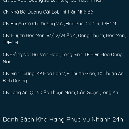
CN Nhà Bè: Dương Cát Lợi, Thị Trấn Nhà Bè
CN Huyện Củ Chi: Đường 232, Hoà Phú, Củ Chi, TPHCM
CN: Huyện Hóc Môn: 83/12/24 Ấp 4, Đông Thạnh, Hóc Môn,
TPHCM
CN Đồng Nai: Bùi Văn Hoà , Long Bình, TP Biên Hoà Đồng
Nai
CN Bình Dương: KP Hòa Lân 2, P. Thuận Giao, TX Thuận An
Bình Dương
CN Long An: QL 50 Ấp Thuận Nam, Cần Giuộc ,Long An
Danh Sách Kho Hàng Phục Vụ Nhanh 24h