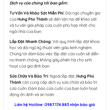
Dịch vụ của chúng tôi bao gồm:
Tư Vấn Và Khảo Sát Miễn Phí:
Đội ngũ chuyên gia
của
Hưng Phú Thành
sẽ đến tận nơi để khảo sát
và tư vấn giải pháp cửa cuốn phù hợp nhất cho
ngôi nhà của bạn.
Lắp Đặt Nhanh Chóng:
Với quy trình lắp đặt khoa
học và đội ngũ kỹ thuật viên giàu kinh nghiệm.
Chúng tôi đảm bảo việc lắp đặt cửa cuốn sẽ diễn
ra nhanh chóng, không gây phiền hà cho sinh
hoạt của gia đình bạn.
Sửa Chữa Và Bảo Trì:
Ngoài lắp đặt,
Hưng Phú
Thành
còn cung cấp dịch vụ sửa chữa và bảo trì
cửa cuốn. Đảm bảo cửa cuốn của bạn luôn hoạt
động ổn định và an toàn.
Liên hệ
Hotline: 0987.174.883
nhận báo giá