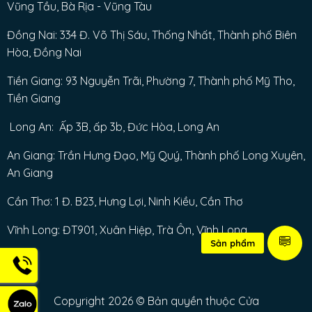
Vũng Tầu, Bà Rịa - Vũng Tàu
Đồng Nai: 334 Đ. Võ Thị Sáu, Thống Nhất, Thành phố Biên
Hòa, Đồng Nai
Tiền Giang: 93 Nguyễn Trãi, Phường 7, Thành phố Mỹ Tho,
Tiền Giang
Long An: Ấp 3B, ấp 3b, Đức Hòa, Long An
An Giang: Trần Hưng Đạo, Mỹ Quý, Thành phố Long Xuyên,
An Giang
Cần Thơ: 1 Đ. B23, Hưng Lợi, Ninh Kiều, Cần Thơ
Vĩnh Long: ĐT901, Xuân Hiệp, Trà Ôn, Vĩnh Long
Sản phẩm
Copyright 2026 © Bản quyền thuộc Cửa