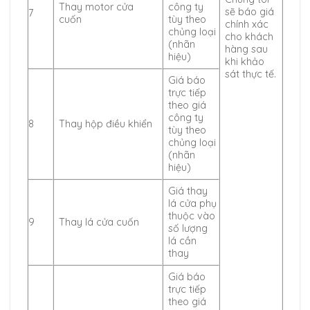
Thay motor cửa
công ty
sẽ báo giá
7
cuốn
tùy theo
chính xác
chủng loại
cho khách
(nhãn
hàng sau
hiệu)
khi khảo
sát thực tế.
Giá báo
trực tiếp
theo giá
công ty
8
Thay hộp điều khiển
tùy theo
chủng loại
(nhãn
hiệu)
Giá thay
lá cửa phụ
thuộc vào
9
Thay lá cửa cuốn
số lượng
lá cần
thay
Giá báo
trực tiếp
theo giá