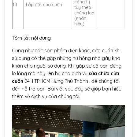
công ty
10
Lắp đặt cửa cuốn
tùy theo
chủng loại
(nhãn
hiệu)
Tóm tắt nội dung:
Cũng như các sản phẩm điện khác, cửa cuốn khi
sử dụng có thể gặp những hư hỏng nhỏ gây khó
khăn cho người sử dụng. Khi gặp sự cố bạn đừng
lo lắng mà hãy liên hệ cho
dịch vụ
sửa chữa cửa
cuốn
24H TPHCM Hưng Phú Thành . để chúng tôi
đến hỗ trợ bạn. Bài viết sau đây sẽ giúp bạn hiểu
thêm về dịch vụ của chúng tôi.