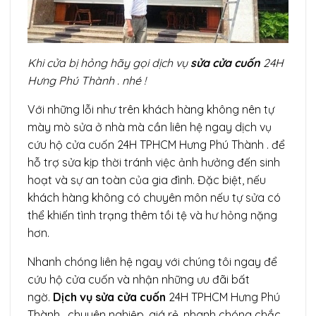
Khi cửa bị hỏng hãy gọi dịch vụ
sửa cửa cuốn
24H
Hưng Phú Thành . nhé !
Với những lỗi như trên khách hàng không nên tự
mày mò sửa ở nhà mà cần liên hệ ngay dịch vụ
cứu hộ cửa cuốn
24H
TPHCM Hưng Phú Thành . để
hỗ trợ sửa kịp thời tránh việc ảnh hưởng đến sinh
hoạt và sự an toàn của gia đình. Đặc biệt, nếu
khách hàng không có chuyên môn nếu tự sửa có
thể khiến tình trạng thêm tồi tệ và hư hỏng nặng
hơn.
Nhanh chóng liên hệ ngay với chúng tôi ngay để
cứu hộ cửa cuốn và nhận những ưu đãi bất
ngờ.
Dịch vụ sửa cửa cuốn
24H TPHCM Hưng Phú
Thành . chuyên nghiệp, giá rẻ, nhanh chóng chắc