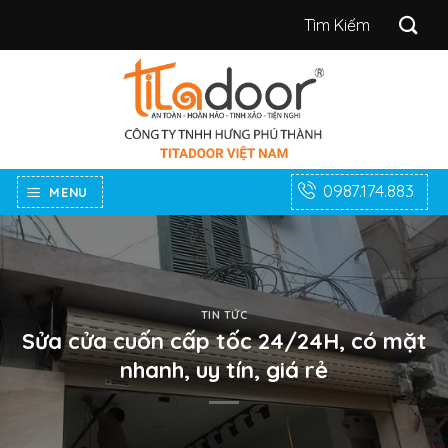
Bỏ
Tìm
qua
kiếm:
nội
dung
0987.174.883
MENU
TIN TỨC
Sửa cửa cuốn cấp tốc 24/24H, có mặt
nhanh, uy tín, giá rẻ