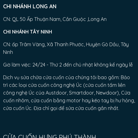
CHI NHÁNH LONG AN
CN: QL 50 Ấp Thuận Nam, Cần Giuộc ,Long An
CHI NHÁNH TÂY NINH
CN: ấp Trâm Vàng, Xã Thanh Phước, Huyện Gò Dầu, Tây
Ninh
Giờ làm việc: 24/24 - Thứ 2 đến chủ nhật không kể ngày lễ
Dịch vụ sửa chữa cửa cuốn của chúng tôi bao gồm: Bảo
trì các loại cửa cuốn công nghệ Úc (cửa cuốn tấm liền
công nghệ Úc của Austdoor, Smartdoor, Newdoor), Cửa
cuốn nhôm, cửa cuốn bằng motor hay kéo tay bị hư hỏng,
cửa cuốn Úc. Địa chỉ gọi để sửa cửa cuốn gần nhất.
CỬA CUỐN HƯNG PHÚ THÀNH