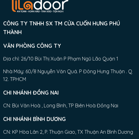
CÔNG TY TNHH SX TM CỬA CUỐN HƯNG PHÚ
THÀNH
VĂN PHÒNG CÔNG TY
Địa chỉ: 26/10 Bùi Thị Xuân P Phạm Ngũ Lão Quận 1
Nhà Máy: 60/8 Nguyễn Văn Quá. P Đông Hưng Thuận . Q
12. TPHCM
CHI NHÁNH ĐỒNG NAI
CN: Bùi Văn Hoà , Long Bình, TP Biên Hoà Đồng Nai
CHI NHÁNH BÌNH DƯƠNG
CN: KP Hòa Lân 2, P. Thuận Giao, TX Thuận An Bình Dương