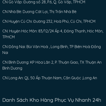
CN Gò Vấp: Đường số 28, P.6, Q. Gò Vấp, TPHCM
CN Nhà Bè: Dương Cát Lợi, Thị Trấn Nhà Bè
CN Huyện Củ Chi: Đường 232, Hoà Phú, Củ Chi, TPHCM
CN: Huyện Hóc Môn: 83/12/24 Ấp 4, Đông Thạnh, Hóc Môn,
TPHCM
CN Đồng Nai: Bùi Văn Hoà , Long Bình, TP Biên Hoà Đồng
Nai
CN Bình Dương: KP Hòa Lân 2, P. Thuận Giao, TX Thuận An
Bình Dương
CN Long An: QL 50 Ấp Thuận Nam, Cần Giuộc ,Long An
Danh Sách Kho Hàng Phục Vụ Nhanh 24h