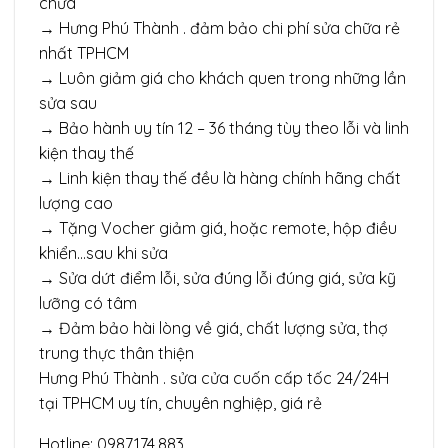
chữa
→ Hưng Phú Thành . đảm bảo chi phí sửa chữa rẻ
nhất TPHCM
→ Luôn giảm giá cho khách quen trong những lần
sửa sau
→ Bảo hành uy tín 12 – 36 tháng tùy theo lỗi và linh
kiện thay thế
→ Linh kiện thay thế đều là hàng chính hãng chất
lượng cao
→ Tặng Vocher giảm giá, hoặc remote, hộp điều
khiển…sau khi sửa
→ Sửa dứt điểm lỗi, sửa đúng lỗi đúng giá, sửa kỹ
lưỡng có tâm
→ Đảm bảo hài lòng về giá, chất lượng sửa, thợ
trung thực thân thiện
Hưng Phú Thành . sửa cửa cuốn cấp tốc 24/24H
tại TPHCM uy tín, chuyên nghiệp, giá rẻ
Hotline: 0987.174.883