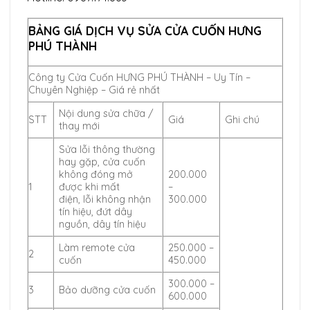
BẢNG GIÁ DỊCH VỤ SỬA CỬA CUỐN HƯNG
PHÚ THÀNH
Công ty Cửa Cuốn HƯNG PHÚ THÀNH – Uy Tín –
Chuyên Nghiệp – Giá rẻ nhất
Nội dung sửa chữa /
STT
Giá
Ghi chú
thay mới
Sửa lỗi thông thường
hay gặp, cửa cuốn
không đóng mở
200.000
1
được khi mất
–
điện, lỗi không nhận
300.000
tín hiệu, đứt dây
nguồn, dây tín hiệu
Làm remote cửa
250.000 –
2
cuốn
450.000
300.000 –
3
Bảo dưỡng cửa cuốn
600.000