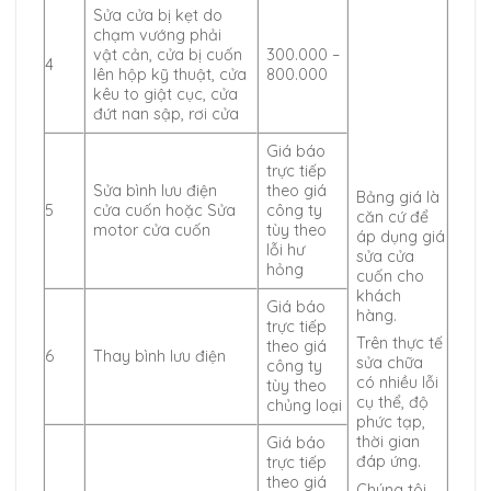
Sửa cửa bị kẹt do
chạm vướng phải
vật cản, cửa bị cuốn
300.000 –
4
lên hộp kỹ thuật, cửa
800.000
kêu to giật cục, cửa
đứt nan sập, rơi cửa
Giá báo
trực tiếp
Sửa bình lưu điện
theo giá
Bảng giá là
5
cửa cuốn hoặc Sửa
công ty
căn cứ để
motor cửa cuốn
tùy theo
áp dụng giá
lỗi hư
sửa cửa
hỏng
cuốn cho
khách
Giá báo
hàng.
trực tiếp
Trên thực tế
theo giá
6
Thay bình lưu điện
sửa chữa
công ty
có nhiều lỗi
tùy theo
cụ thể, độ
chủng loại
phức tạp,
thời gian
Giá báo
đáp ứng.
trực tiếp
theo giá
Chúng tôi