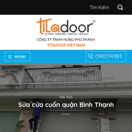
Bỏ
Tìm
qua
kiếm:
nội
dung
0987.174.883
MENU
TIN TỨC
Sửa cửa cuốn quận Bình Thạnh