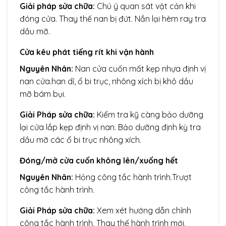
Giải pháp sửa chữa:
Chú ý quan sát vật cản khi
đóng cửa. Thay thế nan bị đứt. Nắn lại hèm ray tra
dầu mỡ.
Cửa kêu phát tiếng rít khi vận hành
Nguyên Nhân:
Nan cửa cuốn mất kẹp nhựa định vị
nan cửa.han dỉ, ổ bi trục, nhông xích bị khô dầu
mỡ bám bụi.
Giải Pháp sửa chữa:
Kiểm tra kỹ càng bảo dưỡng
lại cửa lắp kẹp định vị nan. Bảo dưỡng định kỳ tra
dầu mỡ các ổ bi trục nhông xích.
Đóng/mở cửa cuốn không lên/xuống hết
Nguyên Nhân:
Hỏng công tắc hành trình.Trượt
công tắc hành trình.
Giải Pháp sửa chữa:
Xem xét hướng dẫn chỉnh
công tắc hành trình. Thay thế hành trình mới.