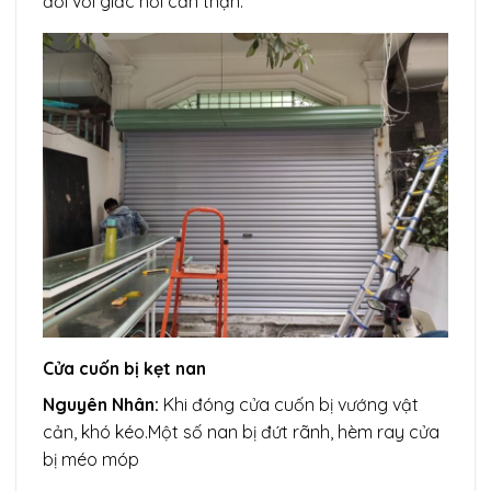
đối với giắc nối cẩn thận.
Cửa cuốn bị kẹt nan
Nguyên Nhân:
Khi đóng cửa cuốn bị vướng vật
cản, khó kéo.Một số nan bị đứt rãnh, hèm ray cửa
bị méo móp