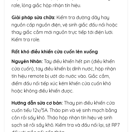
rơle, lỏng giắc hộp nhận tín hiệu.
Giải pháp sửa chữa:
Kiểm tra đường dây hay
nguồn cấp nguồn điện, vệ sinh giắc đấu nối hoặc
thay giắc cắm mới nguồn trực tiếp tới điện lưới.
Kiểm tra role.
Rất khó điều khiển cửa cuốn lên xuống
Nguyên Nhân:
Tay điều khiển hết pin (điều khiển
cửa cuốn), tay điều khiển bị dính nước, hộp nhận
tín hiệu remote bị ướt do nước vào. Giắc cắm,
điểm đấu nối tiếp xúc kém khiến cửa cuốn khó
hoặc không điều khiển được.
Hướng dẫn sửa cơ bản:
Thay pin điều khiển cửa
cuốn tiểu 12v/5A. Tháo pin và vệ sinh mạch bằng
cồn rồi sấy khô. Tháo hộp nhận tín hiệu vệ sinh
sạch sẽ rồi sấy khô. Kiểm tra và đấu nối lại, sịt RP7