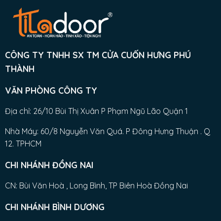
CÔNG TY TNHH SX TM CỬA CUỐN HƯNG PHÚ
THÀNH
VĂN PHÒNG CÔNG TY
Địa chỉ: 26/10 Bùi Thị Xuân P Phạm Ngũ Lão Quận 1
Nhà Máy: 60/8 Nguyễn Văn Quá. P Đông Hưng Thuận . Q
12. TPHCM
CHI NHÁNH ĐỒNG NAI
CN: Bùi Văn Hoà , Long Bình, TP Biên Hoà Đồng Nai
CHI NHÁNH BÌNH DƯƠNG