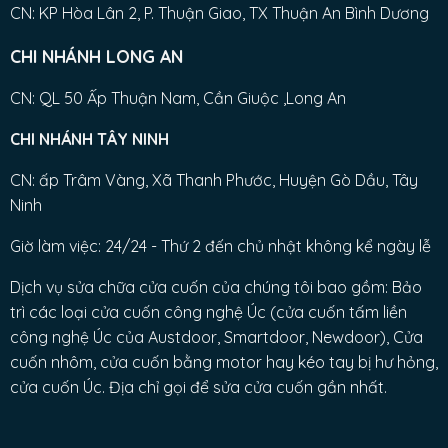
CN: KP Hòa Lân 2, P. Thuận Giao, TX Thuận An Bình Dương
CHI NHÁNH LONG AN
CN: QL 50 Ấp Thuận Nam, Cần Giuộc ,Long An
CHI NHÁNH TÂY NINH
CN: ấp Trâm Vàng, Xã Thanh Phước, Huyện Gò Dầu, Tây
Ninh
Giờ làm việc: 24/24 - Thứ 2 đến chủ nhật không kể ngày lễ
Dịch vụ sửa chữa cửa cuốn của chúng tôi bao gồm: Bảo
trì các loại cửa cuốn công nghệ Úc (cửa cuốn tấm liền
công nghệ Úc của Austdoor, Smartdoor, Newdoor), Cửa
cuốn nhôm, cửa cuốn bằng motor hay kéo tay bị hư hỏng,
cửa cuốn Úc. Địa chỉ gọi để sửa cửa cuốn gần nhất.