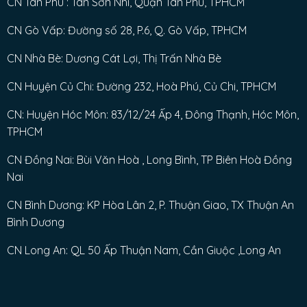
CN Tân Phú : Tân Sơn Nhì, Quận Tân Phú, TPHCM
CN Gò Vấp: Đường số 28, P.6, Q. Gò Vấp, TPHCM
CN Nhà Bè: Dương Cát Lợi, Thị Trấn Nhà Bè
CN Huyện Củ Chi: Đường 232, Hoà Phú, Củ Chi, TPHCM
CN: Huyện Hóc Môn: 83/12/24 Ấp 4, Đông Thạnh, Hóc Môn,
TPHCM
CN Đồng Nai: Bùi Văn Hoà , Long Bình, TP Biên Hoà Đồng
Nai
CN Bình Dương: KP Hòa Lân 2, P. Thuận Giao, TX Thuận An
Bình Dương
CN Long An: QL 50 Ấp Thuận Nam, Cần Giuộc ,Long An