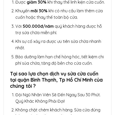
Được
giảm 30%
khi thay thế linh kiện cửa cuốn.
Khuyến
mãi 30%
khi có nhu cầu làm thêm cửa
cuốn hoặc thay thế toàn bộ cửa.
Với
500.000đ/năm
quý khách hàng được hỗ
trợ sửa chữa miễn phí.
Khi sự cố xảy ra được ưu tiên sửa chữa nhanh
nhất.
Bảo dưỡng làm hạn chế hỏng hóc, tiết kiệm chi
phí sủa chữa, tăng độ bền cho cửa cuốn.
Tại sao lựa chọn dịch vụ sửa cửa cuốn
tại quận Bình Thạnh, Tp Hồ Chí Minh của
chúng tôi ?
Đội Ngũ Nhân Viên Sẽ Đến Ngay Sau 30 Phút.
Quý Khác Không Phải Đợi!
Không chặt chém khách hàng. Sửa cửa đúng