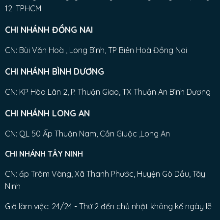
12. TPHCM
CHI NHÁNH ĐỒNG NAI
CN: Bùi Văn Hoà , Long Bình, TP Biên Hoà Đồng Nai
CHI NHÁNH BÌNH DƯƠNG
CN: KP Hòa Lân 2, P. Thuận Giao, TX Thuận An Bình Dương
CHI NHÁNH LONG AN
CN: QL 50 Ấp Thuận Nam, Cần Giuộc ,Long An
CHI NHÁNH TÂY NINH
CN: ấp Trâm Vàng, Xã Thanh Phước, Huyện Gò Dầu, Tây
Ninh
Giờ làm việc: 24/24 - Thứ 2 đến chủ nhật không kể ngày lễ