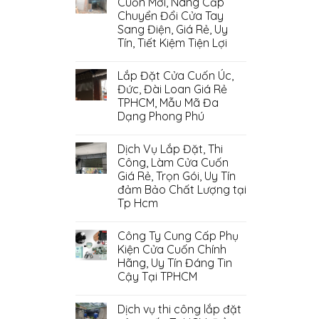
Cuốn Mới, Nâng Cấp
Chuyển Đổi Cửa Tay
Sang Điện, Giá Rẻ, Uy
Tín, Tiết Kiệm Tiện Lợi
Lắp Đặt Cửa Cuốn Úc,
Đức, Đài Loan Giá Rẻ
TPHCM, Mẫu Mã Đa
Dạng Phong Phú
Dịch Vụ Lắp Đặt, Thi
Công, Làm Cửa Cuốn
Giá Rẻ, Trọn Gói, Uy Tín
đảm Bảo Chất Lượng tại
Tp Hcm
Công Ty Cung Cấp Phụ
Kiện Cửa Cuốn Chính
Hãng, Uy Tín Đáng Tin
Cậy Tại TPHCM
Dịch vụ thi công lắp đặt