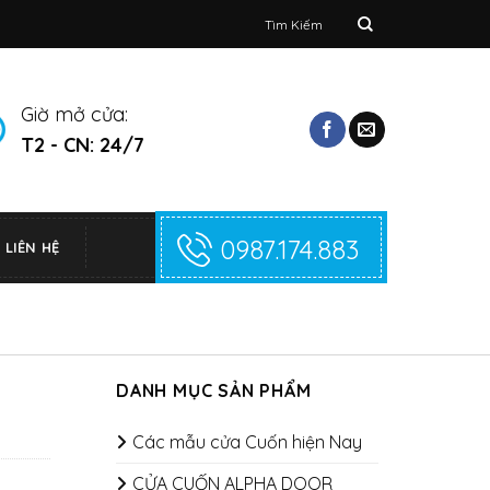
Tìm
kiếm:
Giờ mở cửa:
T2 - CN: 24/7
0987.174.883
LIÊN HỆ
DANH MỤC SẢN PHẨM
Các mẫu cửa Cuốn hiện Nay
CỬA CUỐN ALPHA DOOR