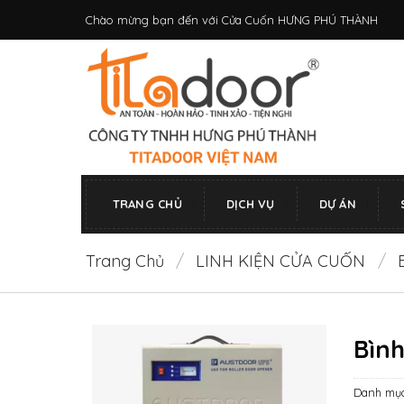
Bỏ
Chào mừng bạn đến với Cửa Cuốn HƯNG PHÚ THÀNH
qua
nội
dung
TRANG CHỦ
DỊCH VỤ
DỰ ÁN
Trang Chủ
/
LINH KIỆN CỬA CUỐN
/
Bình
Danh mụ