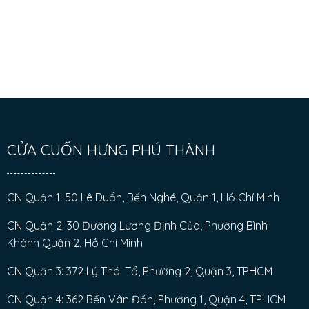
CỬA CUỐN HƯNG PHÚ THÀNH
CN Quận 1: 50 Lê Duẩn, Bến Nghé, Quận 1, Hồ Chí Minh
CN Quận 2: 30 Đường Lương Định Của, Phường Bình
Khánh Quận 2, Hồ Chí Minh
CN Quận 3: 372 Lý Thái Tổ, Phường 2, Quận 3, TPHCM
CN Quận 4: 362 Bến Vân Đồn, Phường 1, Quận 4, TPHCM