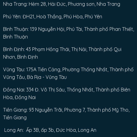
Nha Trang: Hẻm 28, Hải Đức, Phương sơn, Nha Trang
Phú Yên: ĐH21, Hoà Thắng, Phú Hòa, Phú Yên
Bình Thuận: 139 Nguyễn Hội, Phú Tài, Thành phố Phan Thiết,
Bình Thuận
Bình Định: 43 Phạm Hồng Thái, Thị Nải, Thành phố Qui
Nhơn, Bình Định
Vũng Tàu: 175A Tiền Cảng, Phường Thống Nhất, Thành phố
Vũng Tầu, Bà Rịa - Vũng Tàu
Đồng Nai: 334 Đ. Võ Thị Sáu, Thống Nhất, Thành phố Biên
Hòa, Đồng Nai
Tiền Giang: 93 Nguyễn Trãi, Phường 7, Thành phố Mỹ Tho,
Tiền Giang
Long An: Ấp 3B, ấp 3b, Đức Hòa, Long An