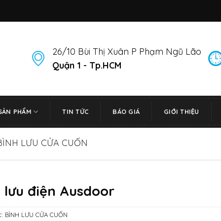
26/10 Bùi Thị Xuân P Phạm Ngũ Lão
Quận 1 - Tp.HCM
SẢN PHẨM
TIN TỨC
BÁO GIÁ
GIỚI THIỆU
BÌNH LƯU CỬA CUỐN
 lưu điện Ausdoor
c:
BÌNH LƯU CỬA CUỐN