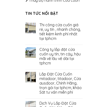
Thay bộ hành trình cửa cuốn
TIN TỨC NỔI BẬT
Thi công cửa cuốn giá
rẻ, uy tín , nhanh chóng,
tiết kiệm kinh phí nhất
tại tphcm
Công ty lắp đặt cửa
cuốn uy tín, tin cậy, hậu
mãi về lâu về dài tại
tphcm
Lắp Đặt Cửa Cuốn
mitadoor, titadoor, Cửa
ausdoor, Chính Hãng,
trọn gói tại tphcm, khảo
Sát tư vấn miễn phí
Dịch Vụ Lắp Đặt Cửa