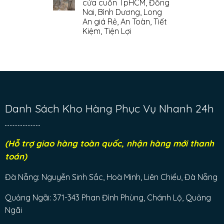
cửa cuốn TpHCM, Đồng
Nai, Bình Dương, Long
An giá Rẻ, An Toàn, Tiết
Kiệm, Tiện Lợi
Danh Sách Kho Hàng Phục Vụ Nhanh 24h
(Hỗ trợ giao hàng toàn quốc, nhận hàng mới thanh
toán)
Đà Nẵng: Nguyễn Sinh Sắc, Hoà Minh, Liên Chiểu, Đà Nẵng
Quảng Ngãi: 371-343 Phan Đình Phùng, Chánh Lộ, Quảng
Ngãi