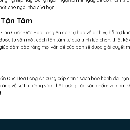
ng nghiệp này. Đừng ngần ngại liên hệ ngay để có thêm thô
nhất cho ngôi nhà của bạn.
g Tận Tâm
à Cửa Cuốn Đức Hòa Long An còn tự hào về dịch vụ hỗ trợ kh
ược tư vấn một cách tận tâm từ quá trình lựa chọn, thiết kế
 giúp đảm bảo rằng mọi vấn đề của bạn sẽ được giải quyết 
uốn Đức Hòa Long An cung cấp chính sách bảo hành dài hạn
 ràng về sự tin tưởng vào chất lượng của sản phẩm và cam k
h.