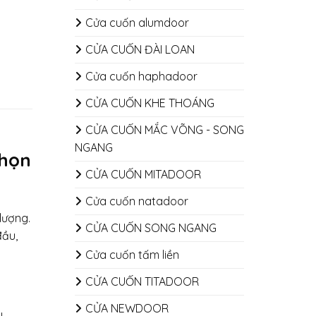
Cửa cuốn alumdoor
CỬA CUỐN ĐÀI LOAN
Cửa cuốn haphadoor
CỬA CUỐN KHE THOÁNG
CỬA CUỐN MẮC VÕNG - SONG
NGANG
Chọn
CỬA CUỐN MITADOOR
Cửa cuốn natadoor
lượng.
CỬA CUỐN SONG NGANG
đầu,
Cửa cuốn tấm liền
CỬA CUỐN TITADOOR
CỬA NEWDOOR
u