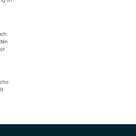
ng tin
ách
 đến
một
 cho
ết