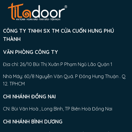
CÔNG TY TNHH SX TM CỬA CUỐN HƯNG PHÚ
THÀNH
VĂN PHÒNG CÔNG TY
Địa chỉ: 26/10 Bùi Thị Xuân P Phạm Ngũ Lão Quận 1
Nhà Máy: 60/8 Nguyễn Văn Quá. P Đông Hưng Thuận . Q
12. TPHCM
CHI NHÁNH ĐỒNG NAI
CN: Bùi Văn Hoà , Long Bình, TP Biên Hoà Đồng Nai
CHI NHÁNH BÌNH DƯƠNG