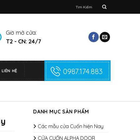
Tìm
kiếm:
Giờ mở cửa:
T2 - CN: 24/7
0987.174.883
LIÊN HỆ
DANH MỤC SẢN PHẨM
ậy
Các mẫu cửa Cuốn hiện Nay
CỬA CUỐN ALPHA DOOR