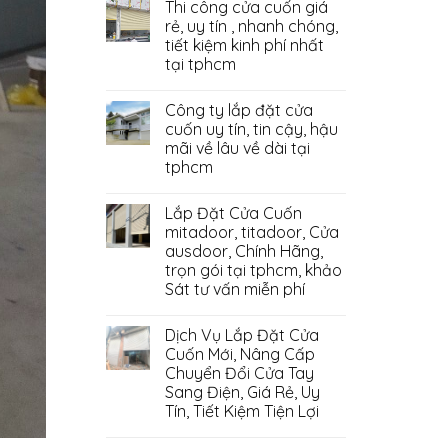
Thi công cửa cuốn giá
rẻ, uy tín , nhanh chóng,
tiết kiệm kinh phí nhất
tại tphcm
Công ty lắp đặt cửa
cuốn uy tín, tin cậy, hậu
mãi về lâu về dài tại
tphcm
Lắp Đặt Cửa Cuốn
mitadoor, titadoor, Cửa
ausdoor, Chính Hãng,
trọn gói tại tphcm, khảo
Sát tư vấn miễn phí
Dịch Vụ Lắp Đặt Cửa
Cuốn Mới, Nâng Cấp
Chuyển Đổi Cửa Tay
Sang Điện, Giá Rẻ, Uy
Tín, Tiết Kiệm Tiện Lợi