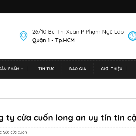
26/10 Bùi Thị Xuân P Phạm Ngũ Lão
Quận 1 - Tp.HCM
SẢN PHẨM
TIN TỨC
BÁO GIÁ
GIỚI THIỆU
 ty cửa cuốn long an uy tín tin c
c:
Sửa cửa cuốn