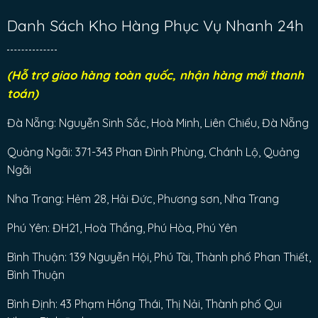
Danh Sách Kho Hàng Phục Vụ Nhanh 24h
(Hỗ trợ giao hàng toàn quốc, nhận hàng mới thanh
toán)
Đà Nẵng: Nguyễn Sinh Sắc, Hoà Minh, Liên Chiểu, Đà Nẵng
Quảng Ngãi: 371-343 Phan Đình Phùng, Chánh Lộ, Quảng
Ngãi
Nha Trang: Hẻm 28, Hải Đức, Phương sơn, Nha Trang
Phú Yên: ĐH21, Hoà Thắng, Phú Hòa, Phú Yên
Bình Thuận: 139 Nguyễn Hội, Phú Tài, Thành phố Phan Thiết,
Bình Thuận
Bình Định: 43 Phạm Hồng Thái, Thị Nải, Thành phố Qui