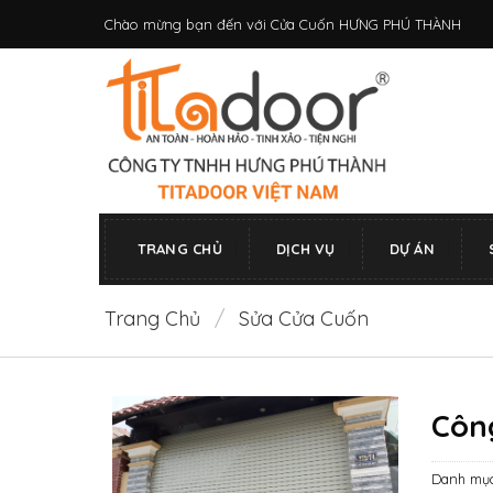
Bỏ
Chào mừng bạn đến với Cửa Cuốn HƯNG PHÚ THÀNH
qua
nội
dung
TRANG CHỦ
DỊCH VỤ
DỰ ÁN
Trang Chủ
/
Sửa Cửa Cuốn
Công
Danh mụ