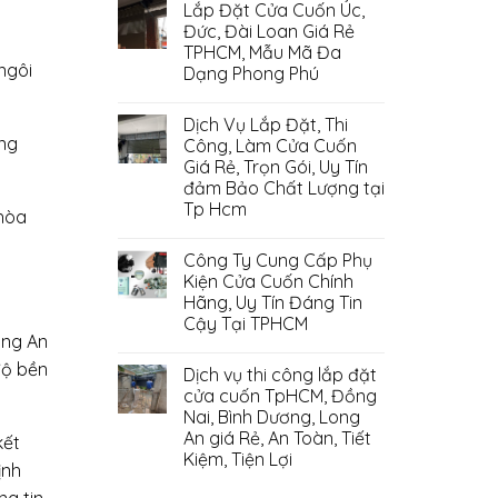
Lắp Đặt Cửa Cuốn Úc,
Đức, Đài Loan Giá Rẻ
TPHCM, Mẫu Mã Đa
ngôi
Dạng Phong Phú
Dịch Vụ Lắp Đặt, Thi
ống
Công, Làm Cửa Cuốn
Giá Rẻ, Trọn Gói, Uy Tín
đảm Bảo Chất Lượng tại
Tp Hcm
 hòa
Công Ty Cung Cấp Phụ
Kiện Cửa Cuốn Chính
Hãng, Uy Tín Đáng Tin
Cậy Tại TPHCM
ong An
độ bền
Dịch vụ thi công lắp đặt
cửa cuốn TpHCM, Đồng
Nai, Bình Dương, Long
An giá Rẻ, An Toàn, Tiết
kết
Kiệm, Tiện Lợi
ịnh