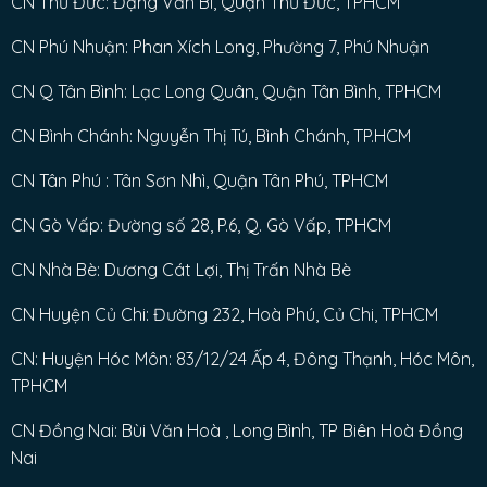
CN Thủ Đức: Đặng Văn Bi, Quận Thủ Đức, TPHCM
CN Phú Nhuận: Phan Xích Long, Phường 7, Phú Nhuận
CN Q Tân Bình: Lạc Long Quân, Quận Tân Bình, TPHCM
CN Bình Chánh: Nguyễn Thị Tú, Bình Chánh, TP.HCM
CN Tân Phú : Tân Sơn Nhì, Quận Tân Phú, TPHCM
CN Gò Vấp: Đường số 28, P.6, Q. Gò Vấp, TPHCM
CN Nhà Bè: Dương Cát Lợi, Thị Trấn Nhà Bè
CN Huyện Củ Chi: Đường 232, Hoà Phú, Củ Chi, TPHCM
CN: Huyện Hóc Môn: 83/12/24 Ấp 4, Đông Thạnh, Hóc Môn,
TPHCM
CN Đồng Nai: Bùi Văn Hoà , Long Bình, TP Biên Hoà Đồng
Nai