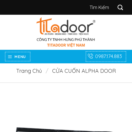
Bỏ
Tìm
qua
kiếm:
nội
dung
0987.174.883
MENU
Trang Chủ
/
CỬA CUỐN ALPHA DOOR