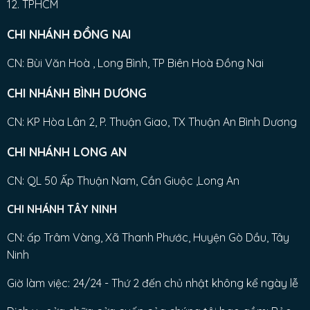
12. TPHCM
CHI NHÁNH ĐỒNG NAI
CN: Bùi Văn Hoà , Long Bình, TP Biên Hoà Đồng Nai
CHI NHÁNH BÌNH DƯƠNG
CN: KP Hòa Lân 2, P. Thuận Giao, TX Thuận An Bình Dương
CHI NHÁNH LONG AN
CN: QL 50 Ấp Thuận Nam, Cần Giuộc ,Long An
CHI NHÁNH TÂY NINH
CN: ấp Trâm Vàng, Xã Thanh Phước, Huyện Gò Dầu, Tây
Ninh
Giờ làm việc: 24/24 - Thứ 2 đến chủ nhật không kể ngày lễ