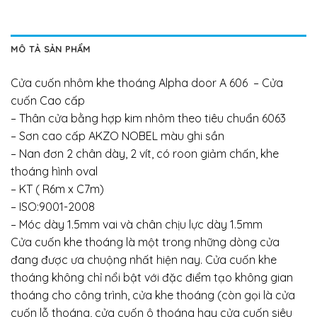
MÔ TẢ SẢN PHẨM
Cửa cuốn nhôm khe thoáng Alpha door A 606 – Cửa
cuốn Cao cấp
– Thân cửa bằng hợp kim nhôm theo tiêu chuẩn 6063
– Sơn cao cấp AKZO NOBEL màu ghi sần
– Nan đơn 2 chân dày, 2 vít, có roon giảm chấn, khe
thoáng hình oval
– KT ( R6m x C7m)
– ISO:9001-2008
– Móc dày 1.5mm vai và chân chịu lực dày 1.5mm
Cửa cuốn khe thoáng là một trong những dòng cửa
đang được ưa chuộng nhất hiện nay. Cửa cuốn khe
thoáng không chỉ nổi bật với đặc điểm tạo không gian
thoáng cho công trình, cửa khe thoáng (còn gọi là cửa
cuốn lỗ thoáng, cửa cuốn ô thoáng hay cửa cuốn siêu