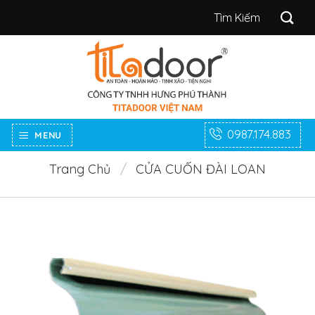
Bỏ
Tìm
qua
kiếm:
nội
dung
0987.174.883
MENU
Trang Chủ
/
CỬA CUỐN ĐÀI LOAN