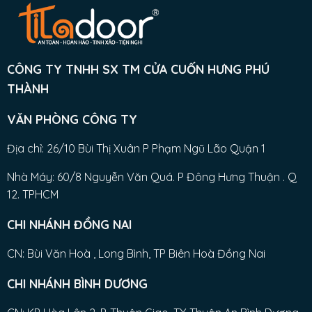
CÔNG TY TNHH SX TM CỬA CUỐN HƯNG PHÚ
THÀNH
VĂN PHÒNG CÔNG TY
Địa chỉ: 26/10 Bùi Thị Xuân P Phạm Ngũ Lão Quận 1
Nhà Máy: 60/8 Nguyễn Văn Quá. P Đông Hưng Thuận . Q
12. TPHCM
CHI NHÁNH ĐỒNG NAI
CN: Bùi Văn Hoà , Long Bình, TP Biên Hoà Đồng Nai
CHI NHÁNH BÌNH DƯƠNG