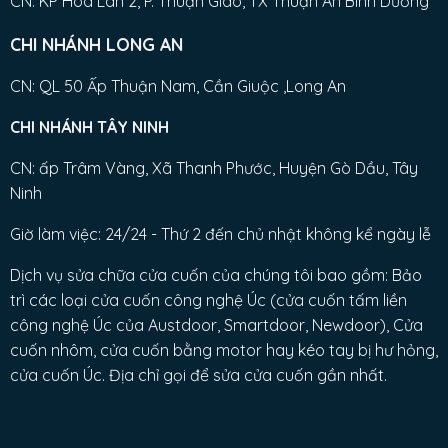
CN: KP Hòa Lân 2, P. Thuận Giao, TX Thuận An Bình Dương
CHI NHÁNH LONG AN
CN: QL 50 Ấp Thuận Nam, Cần Giuộc ,Long An
CHI NHÁNH TÂY NINH
CN: ấp Trâm Vàng, Xã Thanh Phước, Huyện Gò Dầu, Tây
Ninh
Giờ làm việc: 24/24 - Thứ 2 đến chủ nhật không kể ngày lễ
Dịch vụ sửa chữa cửa cuốn của chúng tôi bao gồm: Bảo
trì các loại cửa cuốn công nghệ Úc (cửa cuốn tấm liền
công nghệ Úc của Austdoor, Smartdoor, Newdoor), Cửa
cuốn nhôm, cửa cuốn bằng motor hay kéo tay bị hư hỏng,
cửa cuốn Úc. Địa chỉ gọi để sửa cửa cuốn gần nhất.