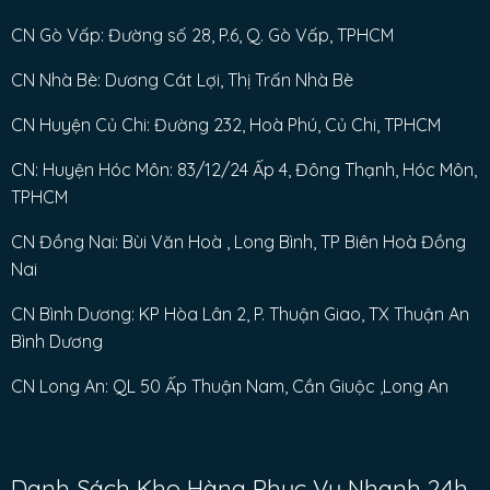
CN Gò Vấp: Đường số 28, P.6, Q. Gò Vấp, TPHCM
CN Nhà Bè: Dương Cát Lợi, Thị Trấn Nhà Bè
CN Huyện Củ Chi: Đường 232, Hoà Phú, Củ Chi, TPHCM
CN: Huyện Hóc Môn: 83/12/24 Ấp 4, Đông Thạnh, Hóc Môn,
TPHCM
CN Đồng Nai: Bùi Văn Hoà , Long Bình, TP Biên Hoà Đồng
Nai
CN Bình Dương: KP Hòa Lân 2, P. Thuận Giao, TX Thuận An
Bình Dương
CN Long An: QL 50 Ấp Thuận Nam, Cần Giuộc ,Long An
Danh Sách Kho Hàng Phục Vụ Nhanh 24h