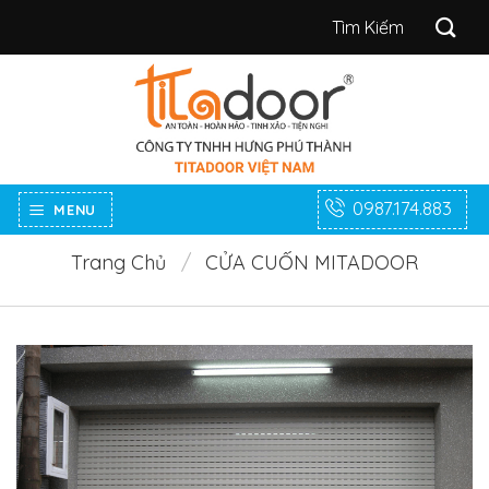
Bỏ
Tìm
qua
kiếm:
nội
dung
0987.174.883
MENU
Trang Chủ
/
CỬA CUỐN MITADOOR