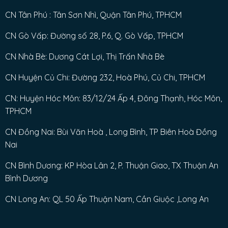
CN Tân Phú : Tân Sơn Nhì, Quận Tân Phú, TPHCM
CN Gò Vấp: Đường số 28, P.6, Q. Gò Vấp, TPHCM
CN Nhà Bè: Dương Cát Lợi, Thị Trấn Nhà Bè
CN Huyện Củ Chi: Đường 232, Hoà Phú, Củ Chi, TPHCM
CN: Huyện Hóc Môn: 83/12/24 Ấp 4, Đông Thạnh, Hóc Môn,
TPHCM
CN Đồng Nai: Bùi Văn Hoà , Long Bình, TP Biên Hoà Đồng
Nai
CN Bình Dương: KP Hòa Lân 2, P. Thuận Giao, TX Thuận An
Bình Dương
CN Long An: QL 50 Ấp Thuận Nam, Cần Giuộc ,Long An