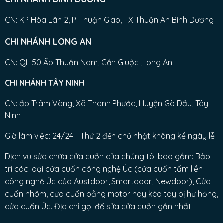
CN: KP Hòa Lân 2, P. Thuận Giao, TX Thuận An Bình Dương
CHI NHÁNH LONG AN
CN: QL 50 Ấp Thuận Nam, Cần Giuộc ,Long An
CHI NHÁNH TÂY NINH
CN: ấp Trâm Vàng, Xã Thanh Phước, Huyện Gò Dầu, Tây
Ninh
Giờ làm việc: 24/24 - Thứ 2 đến chủ nhật không kể ngày lễ
Dịch vụ sửa chữa cửa cuốn của chúng tôi bao gồm: Bảo
trì các loại cửa cuốn công nghệ Úc (cửa cuốn tấm liền
công nghệ Úc của Austdoor, Smartdoor, Newdoor), Cửa
cuốn nhôm, cửa cuốn bằng motor hay kéo tay bị hư hỏng,
cửa cuốn Úc. Địa chỉ gọi để sửa cửa cuốn gần nhất.