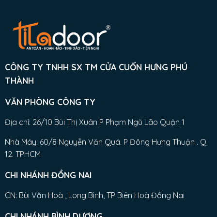
CÔNG TY TNHH SX TM CỬA CUỐN HƯNG PHÚ
THÀNH
VĂN PHÒNG CÔNG TY
Địa chỉ: 26/10 Bùi Thị Xuân P Phạm Ngũ Lão Quận 1
Nhà Máy: 60/8 Nguyễn Văn Quá. P Đông Hưng Thuận . Q
12. TPHCM
CHI NHÁNH ĐỒNG NAI
CN: Bùi Văn Hoà , Long Bình, TP Biên Hoà Đồng Nai
CHI NHÁNH BÌNH DƯƠNG