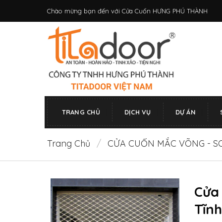
Bỏ
Chào mừng bạn đến với Cửa Cuốn HƯNG PHÚ THÀNH
qua
nội
dung
TRANG CHỦ
DỊCH VỤ
DỰ ÁN
Trang Chủ
/
CỬA CUỐN MẮC VÕNG - 
Cửa
Tĩnh