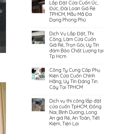
Lắp Đặt Cửa Cuốn Úc,
Đức, Đài Loan Giá Rẻ
TPHCM, Mẫu Mã Đa
Dạng Phong Phú
Dịch Vụ Lắp Đặt, Thi
Công, Làm Cửa Cuốn
Giá Rẻ, Trọn Gói, Uy Tín
đảm Bảo Chất Lượng tại
Tp Hcm
Công Ty Cung Cấp Phụ
Kiện Cửa Cuốn Chính
Hãng, Uy Tín Đáng Tin
Cậy Tại TPHCM
Dịch vụ thi công lắp đặt
cửa cuốn TpHCM, Đồng
Nai, Bình Dương, Long
An giá Rẻ, An Toàn, Tiết
Kiệm, Tiện Lợi