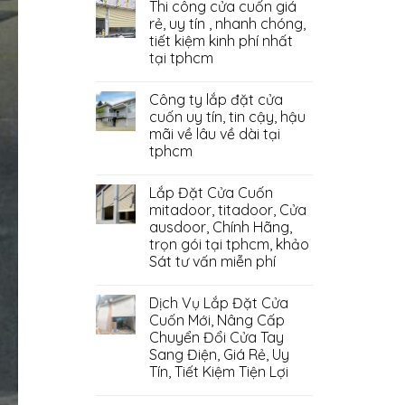
Thi công cửa cuốn giá
rẻ, uy tín , nhanh chóng,
tiết kiệm kinh phí nhất
tại tphcm
Công ty lắp đặt cửa
cuốn uy tín, tin cậy, hậu
mãi về lâu về dài tại
tphcm
Lắp Đặt Cửa Cuốn
mitadoor, titadoor, Cửa
ausdoor, Chính Hãng,
trọn gói tại tphcm, khảo
Sát tư vấn miễn phí
Dịch Vụ Lắp Đặt Cửa
Cuốn Mới, Nâng Cấp
Chuyển Đổi Cửa Tay
Sang Điện, Giá Rẻ, Uy
Tín, Tiết Kiệm Tiện Lợi