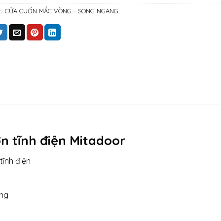
c:
CỬA CUỐN MẮC VÕNG - SONG NGANG
n tĩnh điện Mitadoor
ĩnh điện
àng