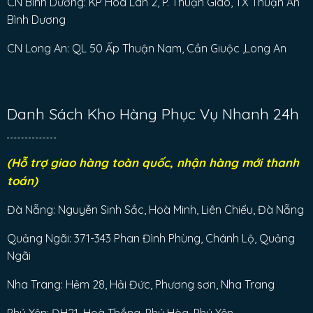
CN Bình Dương: KP Hòa Lân 2, P. Thuận Giao, TX Thuận An
Bình Dương
CN Long An: QL 50 Ấp Thuận Nam, Cần Giuộc ,Long An
Danh Sách Kho Hàng Phục Vụ Nhanh 24h
(Hỗ trợ giao hàng toàn quốc, nhận hàng mới thanh
toán)
Đà Nẵng: Nguyễn Sinh Sắc, Hoà Minh, Liên Chiểu, Đà Nẵng
Quảng Ngãi: 371-343 Phan Đình Phùng, Chánh Lộ, Quảng
Ngãi
Nha Trang: Hẻm 28, Hải Đức, Phương sơn, Nha Trang
Phú Yên: ĐH21, Hoà Thắng, Phú Hòa, Phú Yên