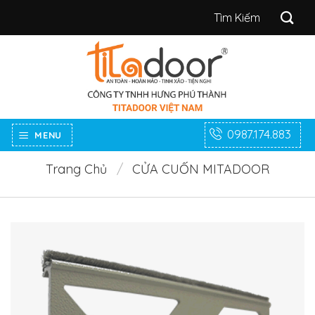
Bỏ
Tìm
qua
kiếm:
nội
dung
0987.174.883
MENU
Trang Chủ
/
CỬA CUỐN MITADOOR