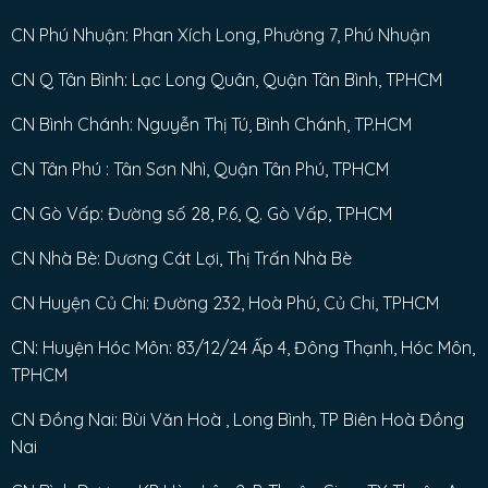
CN Phú Nhuận: Phan Xích Long, Phường 7, Phú Nhuận
CN Q Tân Bình: Lạc Long Quân, Quận Tân Bình, TPHCM
CN Bình Chánh: Nguyễn Thị Tú, Bình Chánh, TP.HCM
CN Tân Phú : Tân Sơn Nhì, Quận Tân Phú, TPHCM
CN Gò Vấp: Đường số 28, P.6, Q. Gò Vấp, TPHCM
CN Nhà Bè: Dương Cát Lợi, Thị Trấn Nhà Bè
CN Huyện Củ Chi: Đường 232, Hoà Phú, Củ Chi, TPHCM
CN: Huyện Hóc Môn: 83/12/24 Ấp 4, Đông Thạnh, Hóc Môn,
TPHCM
CN Đồng Nai: Bùi Văn Hoà , Long Bình, TP Biên Hoà Đồng
Nai