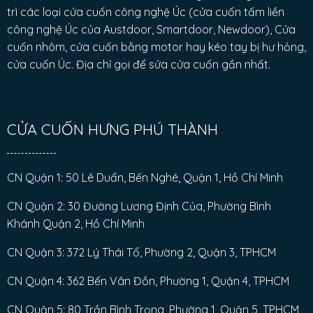
trì các loại cửa cuốn công nghệ Úc (cửa cuốn tấm liền
công nghệ Úc của Austdoor, Smartdoor, Newdoor), Cửa
cuốn nhôm, cửa cuốn bằng motor hay kéo tay bị hư hỏng,
cửa cuốn Úc. Địa chỉ gọi để sửa cửa cuốn gần nhất.
CỬA CUỐN HƯNG PHÚ THÀNH
CN Quận 1: 50 Lê Duẩn, Bến Nghé, Quận 1, Hồ Chí Minh
CN Quận 2: 30 Đường Lương Định Của, Phường Bình
Khánh Quận 2, Hồ Chí Minh
CN Quận 3: 372 Lý Thái Tổ, Phường 2, Quận 3, TPHCM
CN Quận 4: 362 Bến Vân Đồn, Phường 1, Quận 4, TPHCM
CN Quận 5: 80 Trần Bình Trọng, Phường 1, Quận 5, TPHCM