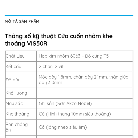
MÔ TẢ SẢN PHẨM
Thông số kỹ thuật Cửa cuốn nhôm khe
thoáng VIS50R
Chất Liệu
Hợp kim nhôm 6063 – Độ cứng T5
Kết cấu
2 chân, 2 vít
Móc dày 1.8mm, chân dày 2.1mm, thân giữa
Độ dày
dày 3.0mm
Khối lượng
Màu sắc
Ghi sần (Sơn Akzo Nobel)
Khe thoáng
Có (Hình thang 10mm siêu thoáng)
Ron chống
Có (lông nheo siêu êm)
ồn