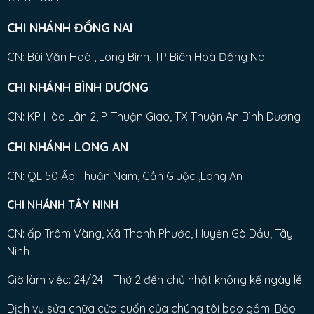
CHI NHÁNH ĐỒNG NAI
CN: Bùi Văn Hoà , Long Bình, TP Biên Hoà Đồng Nai
CHI NHÁNH BÌNH DƯƠNG
CN: KP Hòa Lân 2, P. Thuận Giao, TX Thuận An Bình Dương
CHI NHÁNH LONG AN
CN: QL 50 Ấp Thuận Nam, Cần Giuộc ,Long An
CHI NHÁNH TÂY NINH
CN: ấp Trâm Vàng, Xã Thanh Phước, Huyện Gò Dầu, Tây
Ninh
Giờ làm việc: 24/24 - Thứ 2 đến chủ nhật không kể ngày lễ
Dịch vụ sửa chữa cửa cuốn của chúng tôi bao gồm: Bảo