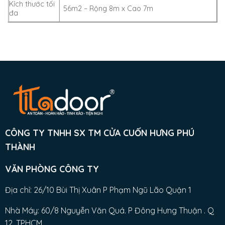
Kích thước tối
56m2 – Rộng 8m x Cao 7m
đa
CÔNG TY TNHH SX TM CỬA CUỐN HƯNG PHÚ
THÀNH
VĂN PHÒNG CÔNG TY
Địa chỉ: 26/10 Bùi Thị Xuân P Phạm Ngũ Lão Quận 1
Nhà Máy: 60/8 Nguyễn Văn Quá. P Đông Hưng Thuận . Q
12. TPHCM