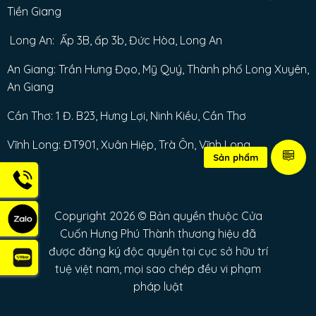
Tiền Giang
Long An: Ấp 3B, ấp 3b, Đức Hòa, Long An
An Giang: Trần Hưng Đạo, Mỹ Quý, Thành phố Long Xuyên,
An Giang
Cần Thơ: 1 Đ. B23, Hưng Lợi, Ninh Kiều, Cần Thơ
Vĩnh Long: ĐT901, Xuân Hiệp, Trà Ôn, Vĩnh Long
Sản phẩm
Copyright 2026 © Bản quyền thuộc Cửa
Cuốn Hưng Phú Thành thương hiệu đã
được đăng ký độc quyền tại cục sở hữu trí
tuệ việt nam, mọi sao chép đều vi phạm
pháp luật