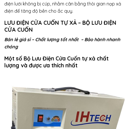
điện lưới không bị cúp, nhằm cân bằng thòi gian nạp xả
điện để tăng độ bền cho ắc quy.
LƯU ĐIỆN CỬA CUỐN TỰ XẢ – BỘ LƯU ĐIỆN
CỬA CUỐN
Bán lẻ giá sỉ – Chất lượng tốt nhất – Bảo hành nhanh
chóng
Một số Bộ Lưu Điện Cửa Cuốn tự xả chất
lượng và được ưa thích nhất