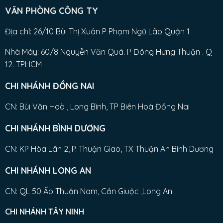
VĂN PHÒNG CÔNG TY
Địa chỉ: 26/10 Bùi Thị Xuân P Phạm Ngũ Lão Quận 1
Nhà Máy: 60/8 Nguyễn Văn Quá. P Đông Hưng Thuận . Q
12. TPHCM
CHI NHÁNH ĐỒNG NAI
CN: Bùi Văn Hoà , Long Bình, TP Biên Hoà Đồng Nai
CHI NHÁNH BÌNH DƯƠNG
CN: KP Hòa Lân 2, P. Thuận Giao, TX Thuận An Bình Dương
CHI NHÁNH LONG AN
CN: QL 50 Ấp Thuận Nam, Cần Giuộc ,Long An
CHI NHÁNH TÂY NINH