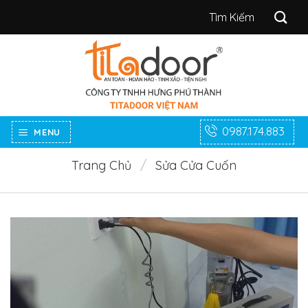
Bỏ
Tìm
qua
kiếm:
nội
dung
0987.174.883
MENU
Trang Chủ
/
Sửa Cửa Cuốn