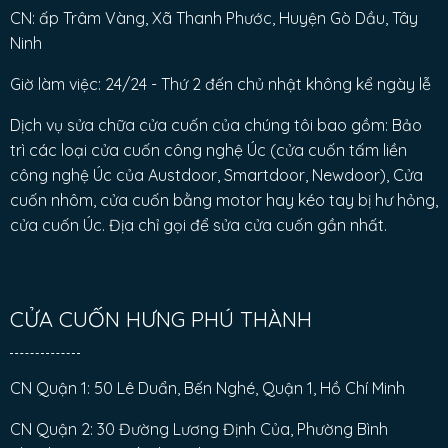
CN: ấp Trâm Vàng, Xã Thanh Phước, Huyện Gò Dầu, Tây
Ninh
Giờ làm việc: 24/24 - Thứ 2 đến chủ nhật không kể ngày lễ
Dịch vụ sửa chữa cửa cuốn của chúng tôi bao gồm: Bảo
trì các loại cửa cuốn công nghệ Úc (cửa cuốn tấm liền
công nghệ Úc của Austdoor, Smartdoor, Newdoor), Cửa
cuốn nhôm, cửa cuốn bằng motor hay kéo tay bị hư hỏng,
cửa cuốn Úc. Địa chỉ gọi để sửa cửa cuốn gần nhất.
CỬA CUỐN HƯNG PHÚ THÀNH
CN Quận 1: 50 Lê Duẩn, Bến Nghé, Quận 1, Hồ Chí Minh
CN Quận 2: 30 Đường Lương Định Của, Phường Bình