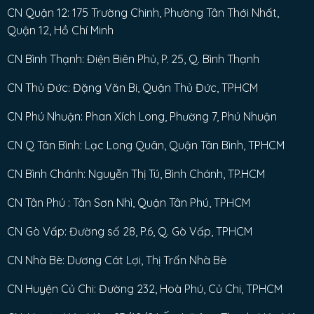
CN Quận 12: 175 Trường Chinh, Phường Tân Thới Nhất,
Quận 12, Hồ Chí Minh
CN Bình Thạnh: Điện Biên Phủ, P. 25, Q. Bình Thạnh
CN Thủ Đức: Đặng Văn Bi, Quận Thủ Đức, TPHCM
CN Phú Nhuận: Phan Xích Long, Phường 7, Phú Nhuận
CN Q Tân Bình: Lạc Long Quân, Quận Tân Bình, TPHCM
CN Bình Chánh: Nguyễn Thị Tú, Bình Chánh, TP.HCM
CN Tân Phú : Tân Sơn Nhì, Quận Tân Phú, TPHCM
CN Gò Vấp: Đường số 28, P.6, Q. Gò Vấp, TPHCM
CN Nhà Bè: Dương Cát Lợi, Thị Trấn Nhà Bè
CN Huyện Củ Chi: Đường 232, Hoà Phú, Củ Chi, TPHCM