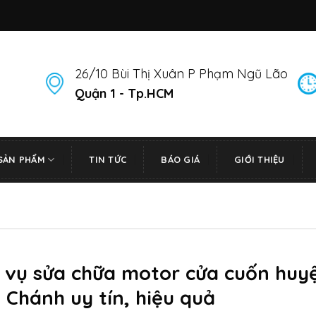
26/10 Bùi Thị Xuân P Phạm Ngũ Lão
Quận 1 - Tp.HCM
SẢN PHẨM
TIN TỨC
BÁO GIÁ
GIỚI THIỆU
h vụ sửa chữa motor cửa cuốn huy
 Chánh uy tín, hiệu quả