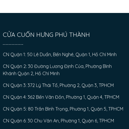
CỬA CUỐN HƯNG PHÚ THÀNH
CN Quận 1: 50 Lê Duẩn, Bến Nghé, Quận 1, Hồ Chí Minh
CN Quận 2: 30 Đường Lương Định Của, Phường Bình
Khánh Quận 2, Hồ Chí Minh
CN Quận 3: 372 Lý Thái Tổ, Phường 2, Quận 3, TPHCM
CN Quận 4: 362 Bến Vân Đồn, Phường 1, Quận 4, TPHCM
CN Quận 5: 80 Trần Bình Trọng, Phường 1, Quận 5, TPHCM
CN Quận 6: 30 Chu Văn An, Phường 1, Quận 6, TPHCM