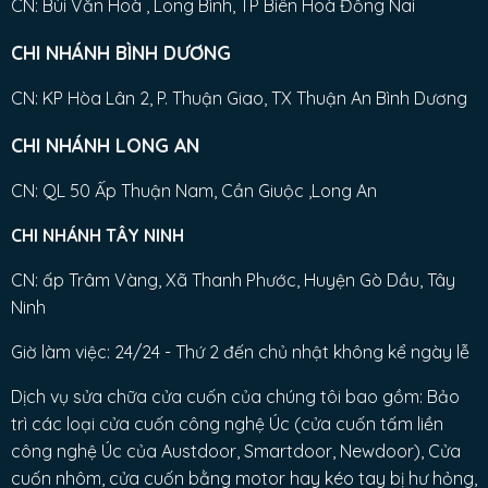
CN: Bùi Văn Hoà , Long Bình, TP Biên Hoà Đồng Nai
CHI NHÁNH BÌNH DƯƠNG
CN: KP Hòa Lân 2, P. Thuận Giao, TX Thuận An Bình Dương
CHI NHÁNH LONG AN
CN: QL 50 Ấp Thuận Nam, Cần Giuộc ,Long An
CHI NHÁNH TÂY NINH
CN: ấp Trâm Vàng, Xã Thanh Phước, Huyện Gò Dầu, Tây
Ninh
Giờ làm việc: 24/24 - Thứ 2 đến chủ nhật không kể ngày lễ
Dịch vụ sửa chữa cửa cuốn của chúng tôi bao gồm: Bảo
trì các loại cửa cuốn công nghệ Úc (cửa cuốn tấm liền
công nghệ Úc của Austdoor, Smartdoor, Newdoor), Cửa
cuốn nhôm, cửa cuốn bằng motor hay kéo tay bị hư hỏng,