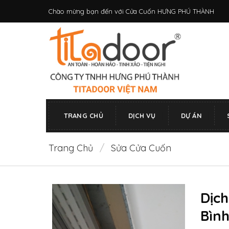
Bỏ
Chào mừng bạn đến với Cửa Cuốn HƯNG PHÚ THÀNH
qua
nội
dung
TRANG CHỦ
DỊCH VỤ
DỰ ÁN
Trang Chủ
/
Sửa Cửa Cuốn
Dịc
Bình