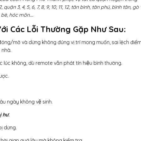
3, 4, 5, 6, 7, 8, 9, 10, 11, 12, tân bình, tân phú, bình tân, gò
à bè, hóc môn….
ới Các Lỗi Thường Gặp Như Sau:
nh đóng/mở và dừng không đúng vị trí mong muốn, sai lệch điể
 nhà.
̣c lúc không, dù remote vẫn phát tín hiệu bình thường.
ược.
lâu ngày không vệ sinh.
̣ hư.
bị dừng.
hời gian quá lâu mà không kiểm tra.