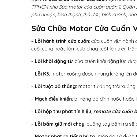
TPHCM như Sửa motor cửa cuốn quận 1, Quận 2, quận 
phú nhuận, bình thạnh, thủ đức, bình chánh, nh
Sửa Chữa Motor Cửa Cuốn V
–
Lỗi hành trình cửa cuốn
: cửa cuốn vận hà
cuối cùng hoặc làm cửa chạy tuột lên trên trần
–
Lỗi khởi động từ
: cửa cuốn khởi động lúc đươ
–
Lỗi K3:
motor xuống được nhưng không lên đ
–
Lỗi tuột bố thắng:
motor tự động trôi xuống.
–
Mạch điều khiển:
bị hỏng do dính nước hoặc 
–
Lỗi hộp thu phát tín hiệu
,
remote cửa cuốn bi
–
Lỗi bấm giữ mới chạy
, buông tay bấm ra sẽ 
–
Motor phát ra tiếng hú to:
mòn do sử dụng t