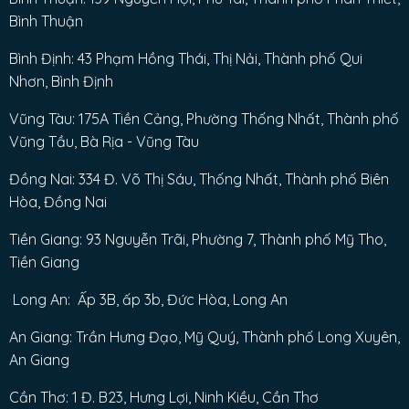
Bình Thuận
Bình Định: 43 Phạm Hồng Thái, Thị Nải, Thành phố Qui
Nhơn, Bình Định
Vũng Tàu: 175A Tiền Cảng, Phường Thống Nhất, Thành phố
Vũng Tầu, Bà Rịa - Vũng Tàu
Đồng Nai: 334 Đ. Võ Thị Sáu, Thống Nhất, Thành phố Biên
Hòa, Đồng Nai
Tiền Giang: 93 Nguyễn Trãi, Phường 7, Thành phố Mỹ Tho,
Tiền Giang
Long An: Ấp 3B, ấp 3b, Đức Hòa, Long An
An Giang: Trần Hưng Đạo, Mỹ Quý, Thành phố Long Xuyên,
An Giang
Cần Thơ: 1 Đ. B23, Hưng Lợi, Ninh Kiều, Cần Thơ