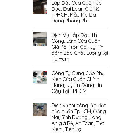
Lắp Đặt Cửa Cuốn Úc,
Đức, Đài Loan Giá Rẻ
TPHCM, Mẫu Mã Đa
Dạng Phong Phú
Dịch Vụ Lắp Đặt, Thi
Công, Làm Cửa Cuốn
Giá Rẻ, Trọn Gói, Uy Tín
đảm Bảo Chất Lượng tại
Tp Hcm
Công Ty Cung Cấp Phụ
Kiện Cửa Cuốn Chính
Hãng, Uy Tín Đáng Tin
Cậy Tại TPHCM
Dịch vụ thi công lắp đặt
cửa cuốn TpHCM, Đồng
Nai, Bình Dương, Long
An giá Rẻ, An Toàn, Tiết
Kiệm, Tiện Lợi