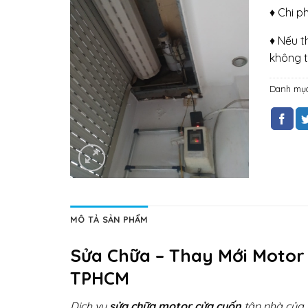
♦ Chi p
♦ Nếu t
không t
Danh mụ
MÔ TẢ SẢN PHẨM
Sửa Chữa – Thay Mới Motor
TPHCM
Dịch vụ
sửa chữa motor cửa cuốn
tận nhà của 