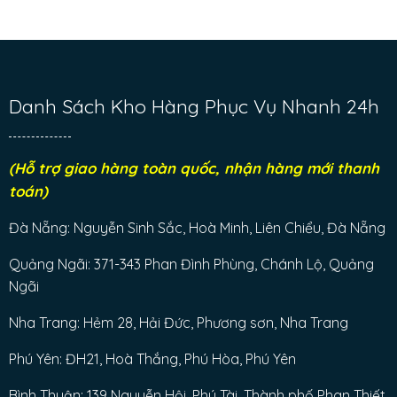
Danh Sách Kho Hàng Phục Vụ Nhanh 24h
(Hỗ trợ giao hàng toàn quốc, nhận hàng mới thanh
toán)
Đà Nẵng: Nguyễn Sinh Sắc, Hoà Minh, Liên Chiểu, Đà Nẵng
Quảng Ngãi: 371-343 Phan Đình Phùng, Chánh Lộ, Quảng
Ngãi
Nha Trang: Hẻm 28, Hải Đức, Phương sơn, Nha Trang
Phú Yên: ĐH21, Hoà Thắng, Phú Hòa, Phú Yên
Bình Thuận: 139 Nguyễn Hội, Phú Tài, Thành phố Phan Thiết,