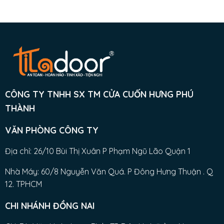
CÔNG TY TNHH SX TM CỬA CUỐN HƯNG PHÚ
THÀNH
VĂN PHÒNG CÔNG TY
Địa chỉ: 26/10 Bùi Thị Xuân P Phạm Ngũ Lão Quận 1
Nhà Máy: 60/8 Nguyễn Văn Quá. P Đông Hưng Thuận . Q
12. TPHCM
CHI NHÁNH ĐỒNG NAI