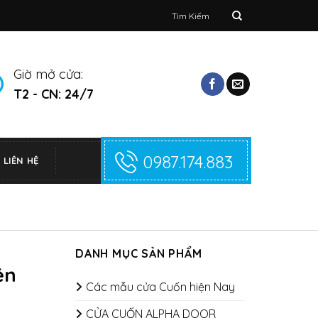
Tìm
kiếm:
Giờ mở cửa:
T2 - CN: 24/7
0987.174.883
LIÊN HỆ
DANH MỤC SẢN PHẨM
ện
Các mẫu cửa Cuốn hiện Nay
CỬA CUỐN ALPHA DOOR