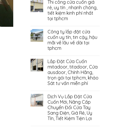
Thi công cửa cuốn giá
rẻ, uy tín , nhanh chóng,
tiết kiệm kinh phí nhất
tại tphcm
Công ty lắp đặt cửa
cuốn uy tín, tin cậy, hậu
mãi về lâu về dài tại
tphcm
Lắp Đặt Cửa Cuốn
mitadoor, titadoor, Cửa
ausdoor, Chính Hãng,
trọn gói tại tphcm, khảo
Sát tư vấn miễn phí
Dịch Vụ Lắp Đặt Cửa
Cuốn Mới, Nâng Cấp
Chuyển Đổi Cửa Tay
Sang Điện, Giá Rẻ, Uy
Tín, Tiết Kiệm Tiện Lợi