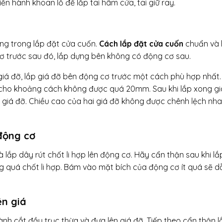
iến hành khoan lỗ để lắp tai hãm cửa, tai giữ ray.
ng trong lắp đặt cửa cuốn.
Cách lắp đặt cửa cuốn
chuẩn và h
cơ trước sau đó, lắp dựng bên không có động cơ sau.
p giá đỡ, lắp giá đỡ bên động cơ trước một cách phù hợp nhất
 cho khoảng cách không được quá 20mm. Sau khi lắp xong gi
 giá đỡ. Chiều cao của hai giá đỡ không được chênh lệch nh
 động cơ
là lắp dây rút chốt li hợp lên động cơ. Hãy cẩn thận sau khi l
ng quá chốt li hợp. Bám vào mặt bích của động cơ ít quá sẽ 
ên giá
ành cắt đầu trục thừa và đưa lên giá đỡ. Tiếp theo cẩn thận l