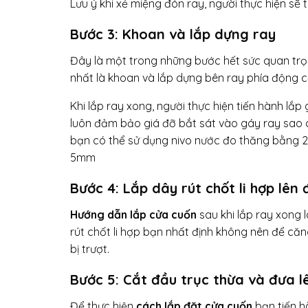
Lưu ý khi xẻ miệng đón ray, người thực hiện sẽ t
Bước 3: Khoan và lắp dựng ray
Đây là một trong những bước hết sức quan trọ
nhất là khoan và lắp dựng bên ray phía động 
Khi lắp ray xong, người thực hiện tiến hành lắ
luôn đảm bảo giá đỡ bắt sát vào gáy ray sao
bạn có thể sử dụng nivo nước đo thăng bằng 2
5mm
Bước 4: Lắp dây rút chốt li hợp lên
Hướng dẫn lắp cửa cuốn
sau khi lắp ray xong 
rút chốt li hợp bạn nhất định không nên để că
bị trượt.
Bước 5: Cắt đầu trục thừa và đưa l
Để thực hiện
cách lắp đặt cửa cuốn
bạn tiến h