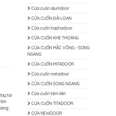
Cửa cuốn alumdoor
CỬA CUỐN ĐÀI LOAN
Cửa cuốn haphadoor
CỬA CUỐN KHE THOÁNG
CỬA CUỐN MẮC VÕNG - SONG
NGANG
CỬA CUỐN MITADOOR
Cửa cuốn natadoor
CỬA CUỐN SONG NGANG
Cửa cuốn tấm liền
tay tại
 tìm
CỬA CUỐN TITADOOR
hàng;
CỬA NEWDOOR