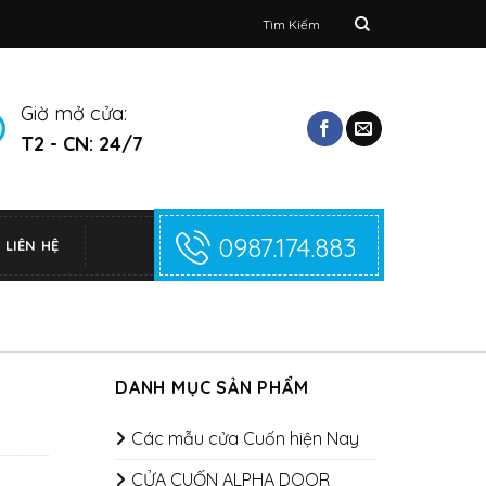
Tìm
kiếm:
Giờ mở cửa:
T2 - CN: 24/7
0987.174.883
LIÊN HỆ
DANH MỤC SẢN PHẨM
Các mẫu cửa Cuốn hiện Nay
CỬA CUỐN ALPHA DOOR