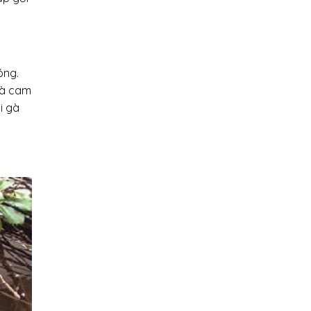
óng.
 là cam
i gà