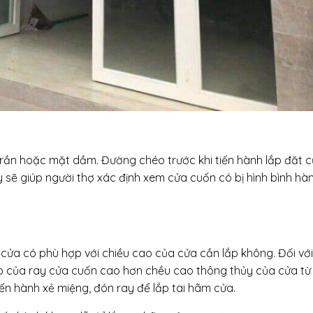
 trần hoặc mặt dầm. Đường chéo trước khi tiến hành lắp đăt 
y sẽ giúp người thợ xác định xem cửa cuốn có bị hình bình hà
 cửa có phù hợp với chiều cao của cửa cần lắp không. Đối với
cao của ray cửa cuốn cao hơn chều cao thông thủy của cửa từ
ến hành xẻ miệng, đón ray để lắp tai hãm cửa.