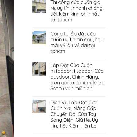
Thi công cửa cuốn giá
rẻ, uy tín , nhanh chóng,
tiết kiệm kinh phí nhất
tại tphcm
Công ty lắp đặt cửa
cuốn uy tín, tin cậy, hậu
mãi về lâu về dài tại
tphcm
Lắp Đặt Cửa Cuốn
mitadoor, titadoor, Cửa
ausdoor, Chính Hãng,
trọn gói tại tphcm, khảo
Sát tư vấn miễn phí
Dịch Vụ Lắp Đặt Cửa
Cuốn Mới, Nâng Cấp
Chuyển Đổi Cửa Tay
Sang Điện, Giá Rẻ, Uy
Tín, Tiết Kiệm Tiện Lợi