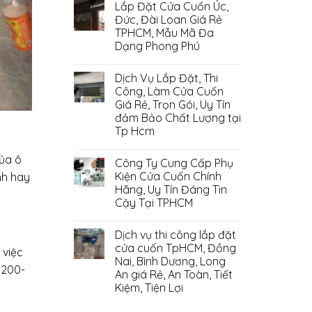
Lắp Đặt Cửa Cuốn Úc,
Đức, Đài Loan Giá Rẻ
TPHCM, Mẫu Mã Đa
Dạng Phong Phú
Dịch Vụ Lắp Đặt, Thi
Công, Làm Cửa Cuốn
Giá Rẻ, Trọn Gói, Uy Tín
đảm Bảo Chất Lượng tại
Tp Hcm
của ô
Công Ty Cung Cấp Phụ
Kiện Cửa Cuốn Chính
nh hay
Hãng, Uy Tín Đáng Tin
Cậy Tại TPHCM
Dịch vụ thi công lắp đặt
cửa cuốn TpHCM, Đồng
 việc
Nai, Bình Dương, Long
 200-
An giá Rẻ, An Toàn, Tiết
Kiệm, Tiện Lợi