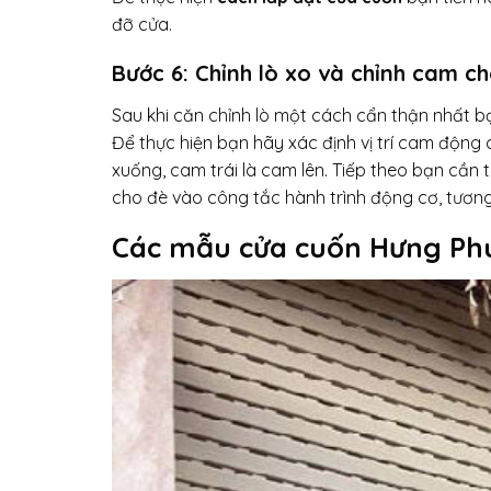
đỡ cửa.
Bước 6: Chỉnh lò xo và chỉnh cam c
Sau khi căn chỉnh lò một cách cẩn thận nhất 
Để thực hiện bạn hãy xác định vị trí cam động 
xuống, cam trái là cam lên. Tiếp theo bạn cần 
cho đè vào công tắc hành trình động cơ, tương
Các mẫu cửa cuốn Hưng Ph