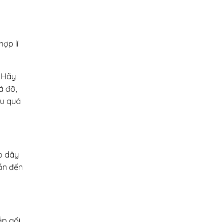
ợp lí
. Hãy
á đỡ,
au quá
ắp dây
dẫn đến
ắp gối