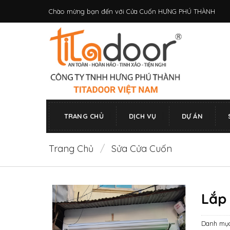
Bỏ
Chào mừng bạn đến với Cửa Cuốn HƯNG PHÚ THÀNH
qua
nội
dung
TRANG CHỦ
DỊCH VỤ
DỰ ÁN
Trang Chủ
/
Sửa Cửa Cuốn
Lắp
Danh mụ