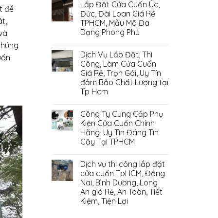
Lắp Đặt Cửa Cuốn Úc,
t để
Đức, Đài Loan Giá Rẻ
t,
TPHCM, Mẫu Mã Đa
Dạng Phong Phú
và
chúng
Dịch Vụ Lắp Đặt, Thi
uốn
Công, Làm Cửa Cuốn
Giá Rẻ, Trọn Gói, Uy Tín
đảm Bảo Chất Lượng tại
Tp Hcm
Công Ty Cung Cấp Phụ
Kiện Cửa Cuốn Chính
Hãng, Uy Tín Đáng Tin
Cậy Tại TPHCM
Dịch vụ thi công lắp đặt
cửa cuốn TpHCM, Đồng
Nai, Bình Dương, Long
An giá Rẻ, An Toàn, Tiết
Kiệm, Tiện Lợi