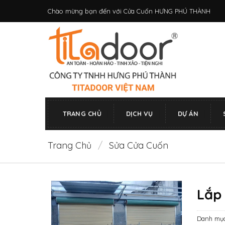
Bỏ
Chào mừng bạn đến với Cửa Cuốn HƯNG PHÚ THÀNH
qua
nội
dung
TRANG CHỦ
DỊCH VỤ
DỰ ÁN
Trang Chủ
/
Sửa Cửa Cuốn
Lắp
Danh mụ