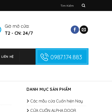
Tìm
kiếm:
Giờ mở cửa:
T2 - CN: 24/7
0987.174.883
LIÊN HỆ
DANH MỤC SẢN PHẨM
Các mẫu cửa Cuốn hiện Nay
CỬA CUỐN ALPHA DOOR