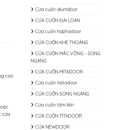
Cửa cuốn alumdoor
CỬA CUỐN ĐÀI LOAN
Cửa cuốn haphadoor
CỬA CUỐN KHE THOÁNG
CỬA CUỐN MẮC VÕNG - SONG
NGANG
CỬA CUỐN MITADOOR
âng cao
Cửa cuốn natadoor
CỬA CUỐN SONG NGANG
Cửa cuốn tấm liền
hoặc
c cửa
CỬA CUỐN TITADOOR
CỬA NEWDOOR