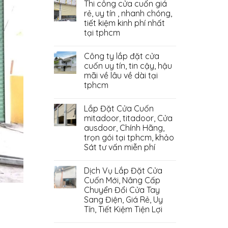
Thi công cửa cuốn giá
rẻ, uy tín , nhanh chóng,
tiết kiệm kinh phí nhất
tại tphcm
Công ty lắp đặt cửa
cuốn uy tín, tin cậy, hậu
mãi về lâu về dài tại
tphcm
Lắp Đặt Cửa Cuốn
mitadoor, titadoor, Cửa
ausdoor, Chính Hãng,
trọn gói tại tphcm, khảo
Sát tư vấn miễn phí
Dịch Vụ Lắp Đặt Cửa
Cuốn Mới, Nâng Cấp
Chuyển Đổi Cửa Tay
Sang Điện, Giá Rẻ, Uy
Tín, Tiết Kiệm Tiện Lợi