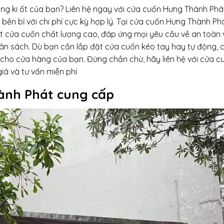
ng ki ốt của bạn? Liên hệ ngay với cửa cuốn Hưng Thành Phá
ền bỉ với chi phí cực kỳ hợp lý. Tại cửa cuốn Hưng Thành Phá
ặt cửa cuốn chất lượng cao, đáp ứng mọi yêu cầu về an toàn 
ân sách. Dù bạn cần lắp đặt cửa cuốn kéo tay hay tự động, 
t cho cửa hàng của bạn. Đừng chần chừ, hãy liên hệ với cửa c
á và tư vấn miễn phí
ành Phát cung cấp