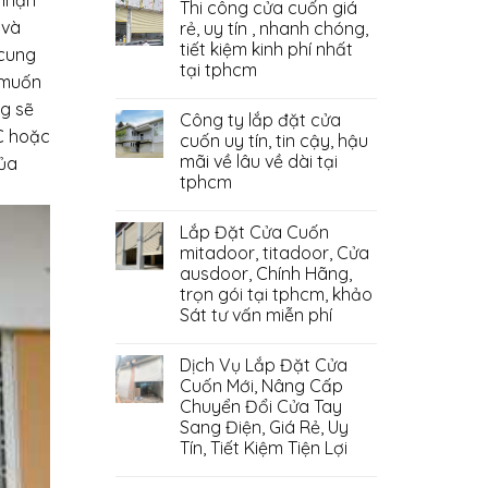
 nhận
Thi công cửa cuốn giá
 và
rẻ, uy tín , nhanh chóng,
tiết kiệm kinh phí nhất
 cung
tại tphcm
 muốn
g sẽ
Công ty lắp đặt cửa
VC hoặc
cuốn uy tín, tin cậy, hậu
mãi về lâu về dài tại
của
tphcm
Lắp Đặt Cửa Cuốn
mitadoor, titadoor, Cửa
ausdoor, Chính Hãng,
trọn gói tại tphcm, khảo
Sát tư vấn miễn phí
Dịch Vụ Lắp Đặt Cửa
Cuốn Mới, Nâng Cấp
Chuyển Đổi Cửa Tay
Sang Điện, Giá Rẻ, Uy
Tín, Tiết Kiệm Tiện Lợi