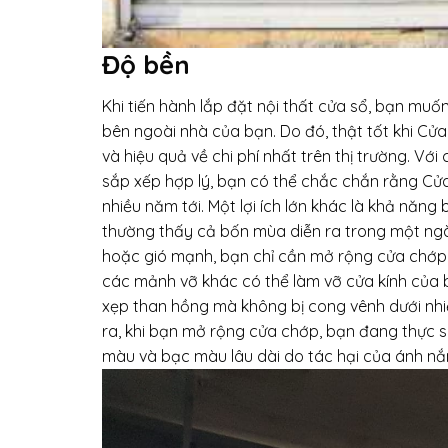
Độ bền
Khi tiến hành lắp đặt nội thất cửa sổ, bạn muố
bên ngoài nhà của bạn. Do đó, thật tốt khi Cử
và hiệu quả về chi phí nhất trên thị trường. V
sắp xếp hợp lý, bạn có thể chắc chắn rằng Cửa 
nhiều năm tới. Một lợi ích lớn khác là khả năng 
thường thấy cả bốn mùa diễn ra trong một ngày
hoặc gió mạnh, bạn chỉ cần mở rộng cửa chớp 
các mảnh vỡ khác có thể làm vỡ cửa kính của 
xẹp than hồng mà không bị cong vênh dưới nhi
ra, khi bạn mở rộng cửa chớp, bạn đang thực s
màu và bạc màu lâu dài do tác hại của ánh nắn