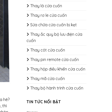
Thay lá cửa cuốn
Thay rơ le cửa cuốn
Sửa chữa cửa cuốn bị kẹt
Thay ắc quy bộ lưu điện cửa
cuốn
Thay cót cửa cuốn
Thay pin remote cửa cuốn
Thay hộp điều khiển cửa cuốn
Thay mã cửa cuốn
Thay bộ hành trình cửa cuốn
a hè?
TIN TỨC NỔI BẬT
 thì