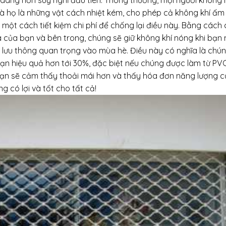
dễ dàng hơn suy nghĩ đầu tiên. Thông thường, mọi người không
à họ là những vật cách nhiệt kém, cho phép cả không khí ấm
 một cách tiết kiệm chi phí để chống lại điều này. Bằng cách
 của bạn và bên trong, chúng sẽ giữ không khí nóng khi bạn
ưu thông quan trọng vào mùa hè. Điều này có nghĩa là chún
bạn hiệu quả hơn tới 30%, đặc biệt nếu chúng được làm từ P
bạn sẽ cảm thấy thoải mái hơn và thấy hóa đơn năng lượng 
 có lợi và tốt cho tất cả!