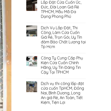
Lắp Đặt Cửa Cuốn Úc,
Đức, Đài Loan Giá Rẻ
TPHCM, Mẫu Mã Đa
Dạng Phong Phú
Dịch Vụ Lắp Đặt, Thi
Công, Làm Cửa Cuốn
Giá Rẻ, Trọn Gói, Uy Tín
đảm Bảo Chất Lượng tại
Tp Hcm
Công Ty Cung Cấp Phụ
Kiện Cửa Cuốn Chính
Hãng, Uy Tín Đáng Tin
Cậy Tại TPHCM
Dịch vụ thi công lắp đặt
cửa cuốn TpHCM, Đồng
Nai, Bình Dương, Long
An giá Rẻ, An Toàn, Tiết
Kiệm, Tiện Lợi