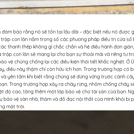
n đảm bảo rằng nó sẽ tồn tại lâu dài – đặc biệt nếu nó được 
a trập con lăn nằm trong số các phương pháp điều trị cửa sổ
ới các thanh thép không gỉ chắc chắn và hệ điều hành đơn giản
trập con lăn sẽ mang lại cho bạn sự thoải mái và riêng tư t
bảo vệ chúng chống lại các điều kiện thời tiết khắc nghiệt. Ở Ú
, điều này thậm chí còn hữu ích hơn. Trong trường hợp có b
và yên tâm khi biết rằng chúng sẽ đứng vững trước cành câ
bạn. Trong trường hợp xảy ra cháy rừng, nhôm chống cháy s
ệt độ cao, tăng thêm một lớp bảo vệ cho tài sản của bạn. N
ự bảo vệ sàn nhà, thảm và đồ đạc nội thất của mình khỏi bị p
g mặt trời.