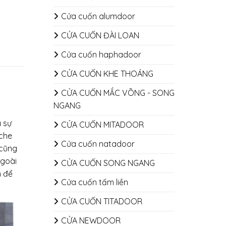
Cửa cuốn alumdoor
CỬA CUỐN ĐÀI LOAN
Cửa cuốn haphadoor
CỬA CUỐN KHE THOÁNG
CỬA CUỐN MẮC VÕNG - SONG
NGANG
à sự
CỬA CUỐN MITADOOR
 che
Cửa cuốn natadoor
 cũng
Ngoài
CỬA CUỐN SONG NGANG
h để
Cửa cuốn tấm liền
CỬA CUỐN TITADOOR
CỬA NEWDOOR