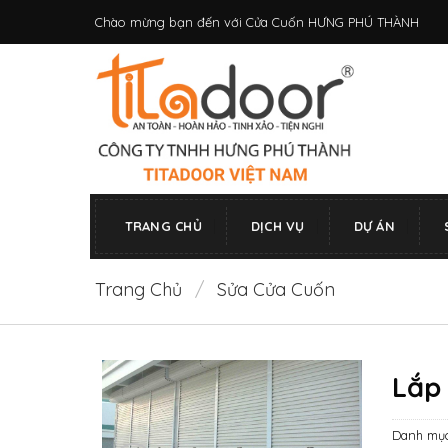
Bỏ
Chào mừng bạn đến với Cửa Cuốn HƯNG PHÚ THÀNH
qua
nội
dung
TRANG CHỦ
DỊCH VỤ
DỰ ÁN
Trang Chủ
/
Sửa Cửa Cuốn
Lắp
Danh mụ