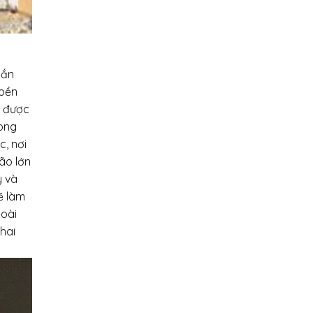
gắn
 bền
, được
rong
c, nơi
ão lớn
y và
ẽ làm
goài
hai