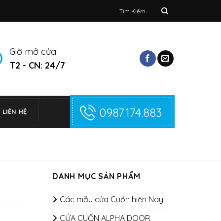
Tìm
kiếm:
Giờ mở cửa:
T2 - CN: 24/7
0987.174.883
LIÊN HỆ
DANH MỤC SẢN PHẨM
Các mẫu cửa Cuốn hiện Nay
CỬA CUỐN ALPHA DOOR