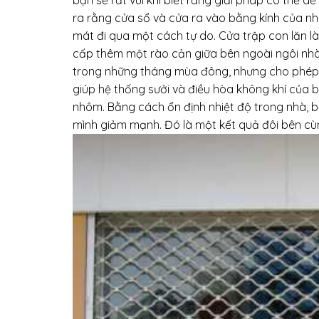
bạn sẽ rất vui khi biết rằng giải pháp có thể 
ra rằng cửa sổ và cửa ra vào bằng kính của nh
mát đi qua một cách tự do. Cửa trập con lăn là
cấp thêm một rào cản giữa bên ngoài ngôi nhà
trong những tháng mùa đông, nhưng cho phép l
giúp hệ thống sưởi và điều hòa không khí của 
nhôm. Bằng cách ổn định nhiệt độ trong nhà, 
mình giảm mạnh. Đó là một kết quả đôi bên cùng