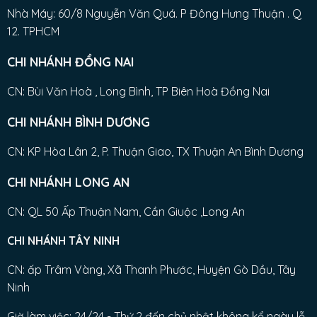
Nhà Máy: 60/8 Nguyễn Văn Quá. P Đông Hưng Thuận . Q
12. TPHCM
CHI NHÁNH ĐỒNG NAI
CN: Bùi Văn Hoà , Long Bình, TP Biên Hoà Đồng Nai
CHI NHÁNH BÌNH DƯƠNG
CN: KP Hòa Lân 2, P. Thuận Giao, TX Thuận An Bình Dương
CHI NHÁNH LONG AN
CN: QL 50 Ấp Thuận Nam, Cần Giuộc ,Long An
CHI NHÁNH TÂY NINH
CN: ấp Trâm Vàng, Xã Thanh Phước, Huyện Gò Dầu, Tây
Ninh
Giờ làm việc: 24/24 - Thứ 2 đến chủ nhật không kể ngày lễ