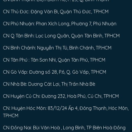
CN Thủ Đức: Đặng Văn Bi, Quận Thủ Đức, TPHCM
CN Phú Nhuận: Phan Xích Long, Phường 7, Phú Nhuận
CN Q Tân Bình: Lạc Long Quân, Quận Tân Bình, TPHCM
CN Bình Chánh: Nguyễn Thị Tú, Bình Chánh, TP.HCM
CN Tân Phú : Tân Sơn Nhì, Quận Tân Phú, TPHCM
CN Gò Vấp: Đường số 28, P.6, Q. Gò Vấp, TPHCM
CN Nhà Bè: Dương Cát Lợi, Thị Trấn Nhà Bè
CN Huyện Củ Chi: Đường 232, Hoà Phú, Củ Chi, TPHCM
CN: Huyện Hóc Môn: 83/12/24 Ấp 4, Đông Thạnh, Hóc Môn,
TPHCM
CN Đồng Nai: Bùi Văn Hoà , Long Bình, TP Biên Hoà Đồng