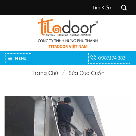
Bỏ
Tìm
qua
kiếm:
nội
dung
0987.174.883
MENU
Trang Chủ
/
Sửa Cửa Cuốn