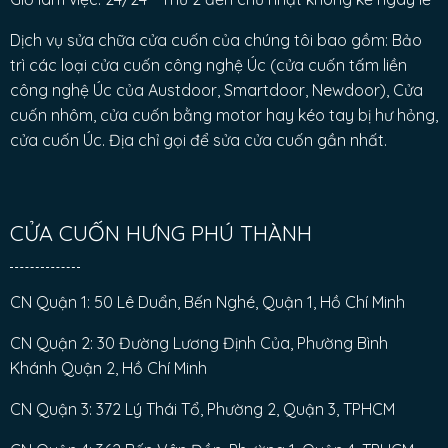
Dịch vụ sửa chữa cửa cuốn của chúng tôi bao gồm: Bảo
trì các loại cửa cuốn công nghệ Úc (cửa cuốn tấm liền
công nghệ Úc của Austdoor, Smartdoor, Newdoor), Cửa
cuốn nhôm, cửa cuốn bằng motor hay kéo tay bị hư hỏng,
cửa cuốn Úc. Địa chỉ gọi để sửa cửa cuốn gần nhất.
CỬA CUỐN HƯNG PHÚ THÀNH
CN Quận 1: 50 Lê Duẩn, Bến Nghé, Quận 1, Hồ Chí Minh
CN Quận 2: 30 Đường Lương Định Của, Phường Bình
Khánh Quận 2, Hồ Chí Minh
CN Quận 3: 372 Lý Thái Tổ, Phường 2, Quận 3, TPHCM