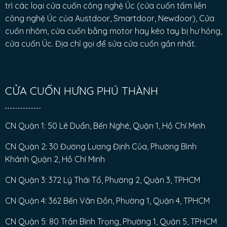
trì các loại cửa cuốn công nghệ Úc (cửa cuốn tấm liền
công nghệ Úc của Austdoor, Smartdoor, Newdoor), Cửa
cuốn nhôm, cửa cuốn bằng motor hay kéo tay bị hư hỏng,
cửa cuốn Úc. Địa chỉ gọi để sửa cửa cuốn gần nhất.
CỬA CUỐN HƯNG PHÚ THÀNH
CN Quận 1: 50 Lê Duẩn, Bến Nghé, Quận 1, Hồ Chí Minh
CN Quận 2: 30 Đường Lương Định Của, Phường Bình
Khánh Quận 2, Hồ Chí Minh
CN Quận 3: 372 Lý Thái Tổ, Phường 2, Quận 3, TPHCM
CN Quận 4: 362 Bến Vân Đồn, Phường 1, Quận 4, TPHCM
CN Quận 5: 80 Trần Bình Trọng, Phường 1, Quận 5, TPHCM