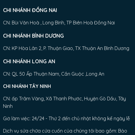
CHI NHÁNH ĐỒNG NAI
CN: Bùi Văn Hoà , Long Bình, TP Biên Hoà Đồng Nai
CHI NHÁNH BÌNH DƯƠNG
CN: KP Hòa Lân 2, P. Thuận Giao, TX Thuận An Bình Dương
CHI NHÁNH LONG AN
CN: QL 50 Ấp Thuận Nam, Cần Giuộc ,Long An
CHI NHÁNH TÂY NINH
CN: ấp Trâm Vàng, Xã Thanh Phước, Huyện Gò Dầu, Tây
Ninh
Giờ làm việc: 24/24 - Thứ 2 đến chủ nhật không kể ngày lễ
Dịch vụ sửa chữa cửa cuốn của chúng tôi bao gồm: Bảo