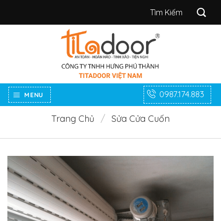
Bỏ
Tìm
qua
kiếm:
nội
dung
0987.174.883
MENU
Trang Chủ
/
Sửa Cửa Cuốn