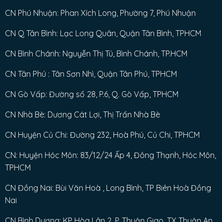
CN Phú Nhuận: Phan Xích Long, Phường 7, Phú Nhuận
CN Q Tân Bình: Lạc Long Quân, Quận Tân Bình, TPHCM
CN Bình Chánh: Nguyễn Thị Tú, Bình Chánh, TP.HCM
CN Tân Phú : Tân Sơn Nhì, Quận Tân Phú, TPHCM
CN Gò Vấp: Đường số 28, P.6, Q. Gò Vấp, TPHCM
CN Nhà Bè: Dương Cát Lợi, Thị Trấn Nhà Bè
CN Huyện Củ Chi: Đường 232, Hoà Phú, Củ Chi, TPHCM
CN: Huyện Hóc Môn: 83/12/24 Ấp 4, Đông Thạnh, Hóc Môn,
TPHCM
CN Đồng Nai: Bùi Văn Hoà , Long Bình, TP Biên Hoà Đồng
Nai
CN Bình Dương: KP Hòa Lân 2, P. Thuận Giao, TX Thuận An