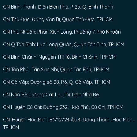
CN Bình Thạnh: Điện Biên Phủ, P. 25, Q. Bình Thạnh
CN Thủ Đức: Đặng Văn Bi, Quận Thủ Đức, TPHCM
CN Phú Nhuận: Phan Xích Long, Phường 7, Phú Nhuận
CN Q Tân Bình: Lạc Long Quân, Quận Tân Bình, TPHCM
CN Bình Chánh: Nguyễn Thị Tú, Bình Chánh, TP.HCM
CN Tân Phú : Tân Sơn Nhì, Quận Tân Phú, TPHCM
CN Gò Vấp: Đường số 28, P.6, Q. Gò Vấp, TPHCM
CN Nhà Bè: Dương Cát Lợi, Thị Trấn Nhà Bè
CN Huyện Củ Chi: Đường 232, Hoà Phú, Củ Chi, TPHCM
CN: Huyện Hóc Môn: 83/12/24 Ấp 4, Đông Thạnh, Hóc Môn,
TPHCM