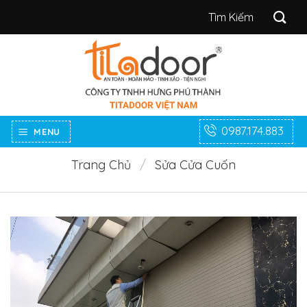
Bỏ
Tìm
qua
kiếm:
nội
dung
0987.174.883
MENU
Trang Chủ
/
Sửa Cửa Cuốn