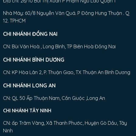
Địa chỉ: 26/10 Bùi Thị Xuân P Phạm Ngũ Lão Quận 1
Nhà Máy: 60/8 Nguyễn Văn Quá. P Đông Hưng Thuận . Q
12. TPHCM
CHI NHÁNH ĐỒNG NAI
CN: Bùi Văn Hoà , Long Bình, TP Biên Hoà Đồng Nai
CHI NHÁNH BÌNH DƯƠNG
CN: KP Hòa Lân 2, P. Thuận Giao, TX Thuận An Bình Dương
CHI NHÁNH LONG AN
CN: QL 50 Ấp Thuận Nam, Cần Giuộc ,Long An
CHI NHÁNH TÂY NINH
CN: ấp Trâm Vàng, Xã Thanh Phước, Huyện Gò Dầu, Tây
Ninh