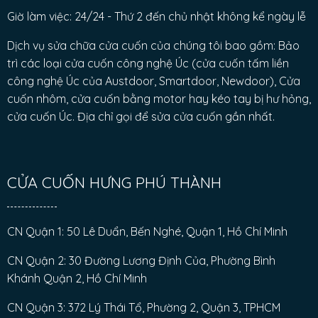
Giờ làm việc: 24/24 - Thứ 2 đến chủ nhật không kể ngày lễ
Dịch vụ sửa chữa cửa cuốn của chúng tôi bao gồm: Bảo
trì các loại cửa cuốn công nghệ Úc (cửa cuốn tấm liền
công nghệ Úc của Austdoor, Smartdoor, Newdoor), Cửa
cuốn nhôm, cửa cuốn bằng motor hay kéo tay bị hư hỏng,
cửa cuốn Úc. Địa chỉ gọi để sửa cửa cuốn gần nhất.
CỬA CUỐN HƯNG PHÚ THÀNH
CN Quận 1: 50 Lê Duẩn, Bến Nghé, Quận 1, Hồ Chí Minh
CN Quận 2: 30 Đường Lương Định Của, Phường Bình
Khánh Quận 2, Hồ Chí Minh
CN Quận 3: 372 Lý Thái Tổ, Phường 2, Quận 3, TPHCM