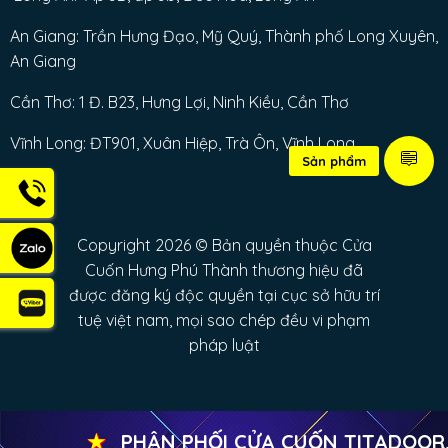
An Giang: Trần Hưng Đạo, Mỹ Quý, Thành phố Long Xuyên,
An Giang
Cần Thơ: 1 Đ. B23, Hưng Lợi, Ninh Kiều, Cần Thơ
Vĩnh Long: ĐT901, Xuân Hiệp, Trà Ôn, Vĩnh Long
Sản phẩm
Copyright 2026 © Bản quyền thuộc Cửa
Cuốn Hưng Phú Thành thương hiệu đã
được đăng ký độc quyền tại cục sở hữu trí
tuệ việt nam, mọi sao chép đều vi phạm
pháp luật
★
PHÂN PHỐI CỬA CUỐN TITADOOR, M
Copyright 2026 ©
Cửa Cuốn HƯNG PHÚ THÀNH