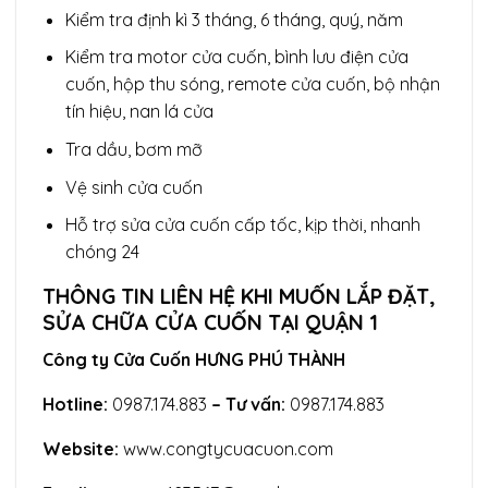
Kiểm tra định kì 3 tháng, 6 tháng, quý, năm
Kiểm tra motor cửa cuốn, bình lưu điện cửa
cuốn, hộp thu sóng, remote cửa cuốn, bộ nhận
tín hiệu, nan lá cửa
Tra dầu, bơm mỡ
Vệ sinh cửa cuốn
Hỗ trợ sửa cửa cuốn cấp tốc, kịp thời, nhanh
chóng 24
THÔNG TIN LIÊN HỆ KHI MUỐN LẮP ĐẶT,
SỬA CHỮA CỬA CUỐN TẠI QUẬN 1
Công ty Cửa Cuốn HƯNG PHÚ THÀNH
Hotline:
0987.174.883
– Tư vấn:
0987.174.883
Website:
www.congtycuacuon.com