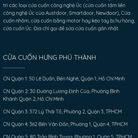
trì các loại cửa cuốn công nghệ Úc (cửa cuốn tấm liền
công nghệ Úc của Austdoor, Smartdoor, Newdoor), Cửa
cuốn nhôm, cửa cuốn bằng motor hay kéo tay bị hư hỏng,
cửa cuốn Úc. Địa chỉ gọi để sửa cửa cuốn gần nhất.
CỬA CUỐN HƯNG PHÚ THÀNH
CN Quận 1: 50 Lê Duẩn, Bến Nghé, Quận 1, Hồ Chí Minh
CN Quận 2: 30 Đường Lương Định Của, Phường Bình
Khánh Quận 2, Hồ Chí Minh
CN Quận 3: 372 Lý Thái Tổ, Phường 2, Quận 3, TPHCM
CN Quận 4: 362 Bến Vân Đồn, Phường 1, Quận 4, TPHCM
CN Quận 5: 80 Trần Bình Trọng, Phường 1, Quận 5, TPHCM