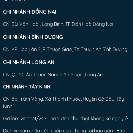
CHI NHÁNH ĐỒNG NAI
CN: Bùi Văn Hoà , Long Bình, TP Biên Hoà Đồng Nai
CHI NHÁNH BÌNH DƯƠNG
CN: KP Hòa Lân 2, P. Thuận Giao, TX Thuận An Bình Dương
CHI NHÁNH LONG AN
CN: QL 50 Ấp Thuận Nam, Cần Giuộc ,Long An
CHI NHÁNH TÂY NINH
CN: ấp Trâm Vàng, Xã Thanh Phước, Huyện Gò Dầu, Tây
Ninh
Giờ làm việc: 24/24 - Thứ 2 đến chủ nhật không kể ngày lễ
Dịch vụ sửa chữa cửa cuốn của chúng tôi bao gồm: Bảo