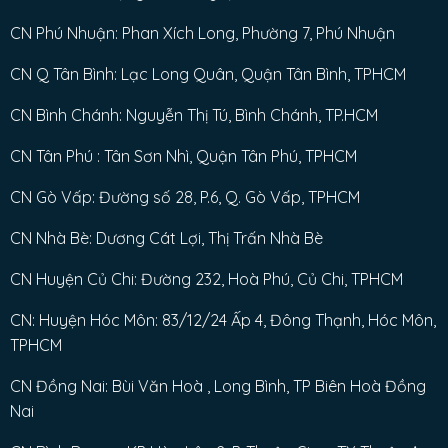
CN Phú Nhuận: Phan Xích Long, Phường 7, Phú Nhuận
CN Q Tân Bình: Lạc Long Quân, Quận Tân Bình, TPHCM
CN Bình Chánh: Nguyễn Thị Tú, Bình Chánh, TP.HCM
CN Tân Phú : Tân Sơn Nhì, Quận Tân Phú, TPHCM
CN Gò Vấp: Đường số 28, P.6, Q. Gò Vấp, TPHCM
CN Nhà Bè: Dương Cát Lợi, Thị Trấn Nhà Bè
CN Huyện Củ Chi: Đường 232, Hoà Phú, Củ Chi, TPHCM
CN: Huyện Hóc Môn: 83/12/24 Ấp 4, Đông Thạnh, Hóc Môn,
TPHCM
CN Đồng Nai: Bùi Văn Hoà , Long Bình, TP Biên Hoà Đồng
Nai