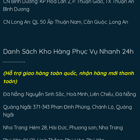
CN Bình Dương: KP Hòa Lân 2, P. Thuận Giao, TX Thuận An
Bình Dương
CN Long An: QL 50 Ấp Thuận Nam, Cần Giuộc ,Long An
Danh Sách Kho Hàng Phục Vụ Nhanh 24h
(Hỗ trợ giao hàng toàn quốc, nhận hàng mới thanh
toán)
Đà Nẵng: Nguyễn Sinh Sắc, Hoà Minh, Liên Chiểu, Đà Nẵng
Quảng Ngãi: 371-343 Phan Đình Phùng, Chánh Lộ, Quảng
Ngãi
Nha Trang: Hẻm 28, Hải Đức, Phương sơn, Nha Trang