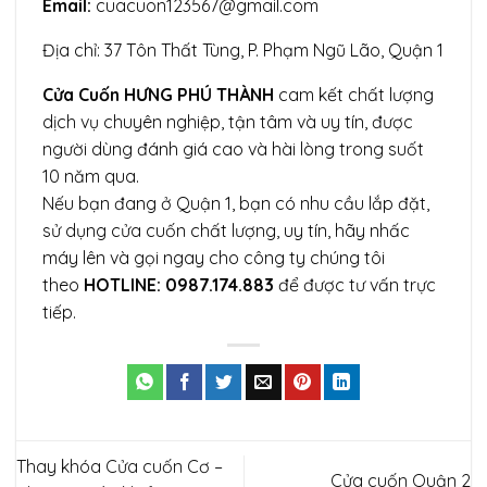
Email:
cuacuon123567@gmail.com
Địa chỉ: 37 Tôn Thất Tùng, P. Phạm Ngũ Lão, Quận 1
Cửa Cuốn HƯNG PHÚ THÀNH
cam kết chất lượng
dịch vụ chuyên nghiệp, tận tâm và uy tín, được
người dùng đánh giá cao và hài lòng trong suốt
10 năm qua.
Nếu bạn đang ở Quận 1, bạn có nhu cầu lắp đặt,
sử dụng cửa cuốn chất lượng, uy tín, hãy nhấc
máy lên và gọi ngay cho công ty chúng tôi
theo
HOTLINE: 0987.174.883
để được tư vấn trực
tiếp.
Thay khóa Cửa cuốn Cơ –
Cửa cuốn Quận 2