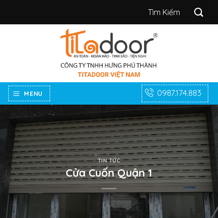
Bỏ
Tìm
qua
kiếm:
nội
dung
0987.174.883
MENU
TIN TỨC
Cửa Cuốn Quận 1