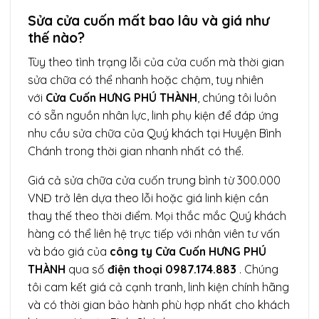
Sửa cửa cuốn mất bao lâu và giá như
thế nào?
Tùy theo tình trạng lỗi của cửa cuốn mà thời gian
sửa chữa có thể nhanh hoặc chậm, tuy nhiên
với
Cửa Cuốn HƯNG PHÚ THÀNH
, chúng tôi luôn
có sẵn nguồn nhân lực, linh phụ kiện để đáp ứng
nhu cầu sửa chữa của Quý khách tại Huyện Bình
Chánh trong thời gian nhanh nhất có thể.
Giá cả sửa chữa cửa cuốn trung bình từ 300.000
VNĐ trở lên dựa theo lỗi hoặc giá linh kiện cần
thay thế theo thời điểm. Mọi thắc mắc Quý khách
hàng có thể liên hệ trực tiếp với nhân viên tư vấn
và báo giá của
công ty Cửa Cuốn HƯNG PHÚ
THÀNH
qua số
điện thoại 0987.174.883
. Chúng
tôi cam kết giá cả cạnh tranh, linh kiện chính hãng
và có thời gian bảo hành phù hợp nhất cho khách