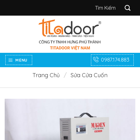
Bỏ
Tìm
qua
kiếm:
nội
dung
0987.174.883
MENU
Trang Chủ
/
Sửa Cửa Cuốn