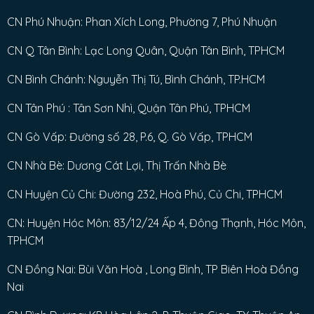
CN Phú Nhuận: Phan Xích Long, Phường 7, Phú Nhuận
CN Q Tân Bình: Lạc Long Quân, Quận Tân Bình, TPHCM
CN Bình Chánh: Nguyễn Thị Tú, Bình Chánh, TP.HCM
CN Tân Phú : Tân Sơn Nhì, Quận Tân Phú, TPHCM
CN Gò Vấp: Đường số 28, P.6, Q. Gò Vấp, TPHCM
CN Nhà Bè: Dương Cát Lợi, Thị Trấn Nhà Bè
CN Huyện Củ Chi: Đường 232, Hoà Phú, Củ Chi, TPHCM
CN: Huyện Hóc Môn: 83/12/24 Ấp 4, Đông Thạnh, Hóc Môn,
TPHCM
CN Đồng Nai: Bùi Văn Hoà , Long Bình, TP Biên Hoà Đồng
Nai