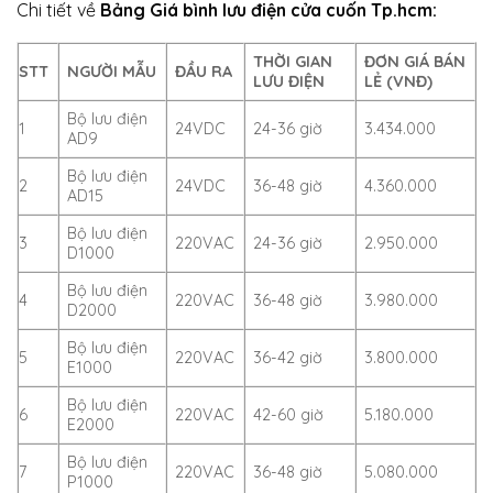
Chi tiết về
Bảng Giá bình lưu điện cửa cuốn Tp.hcm:
THỜI GIAN
ĐƠN GIÁ BÁN
STT
NGƯỜI MẪU
ĐẦU RA
LƯU ĐIỆN
LẺ (VNĐ)
Bộ lưu điện
1
24VDC
24-36 giờ
3.434.000
AD9
Bộ lưu điện
2
24VDC
36-48 giờ
4.360.000
AD15
Bộ lưu điện
3
220VAC
24-36 giờ
2.950.000
D1000
Bộ lưu điện
4
220VAC
36-48 giờ
3.980.000
D2000
Bộ lưu điện
5
220VAC
36-42 giờ
3.800.000
E1000
Bộ lưu điện
6
220VAC
42-60 giờ
5.180.000
E2000
Bộ lưu điện
7
220VAC
36-48 giờ
5.080.000
P1000