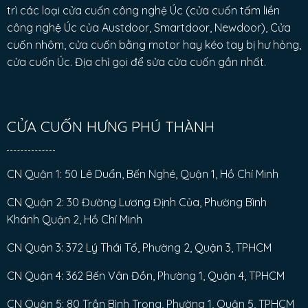
trì các loại cửa cuốn công nghệ Úc (cửa cuốn tấm liền
công nghệ Úc của Austdoor, Smartdoor, Newdoor), Cửa
cuốn nhôm, cửa cuốn bằng motor hay kéo tay bị hư hỏng,
cửa cuốn Úc. Địa chỉ gọi để sửa cửa cuốn gần nhất.
CỬA CUỐN HƯNG PHÚ THÀNH
CN Quận 1: 50 Lê Duẩn, Bến Nghé, Quận 1, Hồ Chí Minh
CN Quận 2: 30 Đường Lương Định Của, Phường Bình
Khánh Quận 2, Hồ Chí Minh
CN Quận 3: 372 Lý Thái Tổ, Phường 2, Quận 3, TPHCM
CN Quận 4: 362 Bến Vân Đồn, Phường 1, Quận 4, TPHCM
CN Quận 5: 80 Trần Bình Trọng, Phường 1, Quận 5, TPHCM