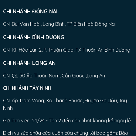
CHI NHÁNH ĐỒNG NAI
CN: Bùi Văn Hoà , Long Bình, TP Biên Hoà Đồng Nai
CHI NHÁNH BÌNH DƯƠNG
CN: KP Hòa Lân 2, P. Thuận Giao, TX Thuận An Bình Dương
CHI NHÁNH LONG AN
CN: QL 50 Ấp Thuận Nam, Cần Giuộc ,Long An
CHI NHÁNH TÂY NINH
CN: ấp Trâm Vàng, Xã Thanh Phước, Huyện Gò Dầu, Tây
Ninh
Giờ làm việc: 24/24 - Thứ 2 đến chủ nhật không kể ngày lễ
Dịch vụ sửa chữa cửa cuốn của chúng tôi bao gồm: Bảo