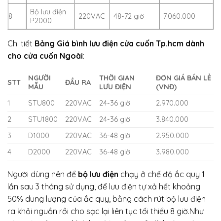
Bộ lưu điện
8
220VAC
48-72 giờ
7.060.000
P2000
Chi tiết
Bảng Giá bình lưu điện cửa cuốn Tp.hcm dành
cho cửa cuốn Ngoài
:
NGƯỜI
THỜI GIAN
ĐƠN GIÁ BÁN LẺ
STT
ĐẦU RA
MẪU
LƯU ĐIỆN
(VNĐ)
1
STU800
220VAC
24-36 giờ
2.970.000
2
STU1800
220VAC
24-36 giờ
3.840.000
3
D1000
220VAC
36-48 giờ
2.950.000
4
D2000
220VAC
36-48 giờ
3.980.000
Người dùng nên để
bộ lưu điện
chạy ở chế độ ắc quy 1
lần sau 3 tháng sử dụng, để lưu điện tự xả hết khoảng
50% dung lượng của ắc quy, bằng cách rút bộ lưu điện
ra khỏi nguồn rồi cho sạc lại liên tục tối thiểu 8 giờ.Như