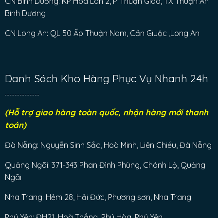
CN Bình Dương: KP Hòa Lân 2, P. Thuận Giao, TX Thuận An
Bình Dương
CN Long An: QL 50 Ấp Thuận Nam, Cần Giuộc ,Long An
Danh Sách Kho Hàng Phục Vụ Nhanh 24h
(Hỗ trợ giao hàng toàn quốc, nhận hàng mới thanh
toán)
Đà Nẵng: Nguyễn Sinh Sắc, Hoà Minh, Liên Chiểu, Đà Nẵng
Quảng Ngãi: 371-343 Phan Đình Phùng, Chánh Lộ, Quảng
Ngãi
Nha Trang: Hẻm 28, Hải Đức, Phương sơn, Nha Trang
Phú Yên: ĐH21, Hoà Thắng, Phú Hòa, Phú Yên