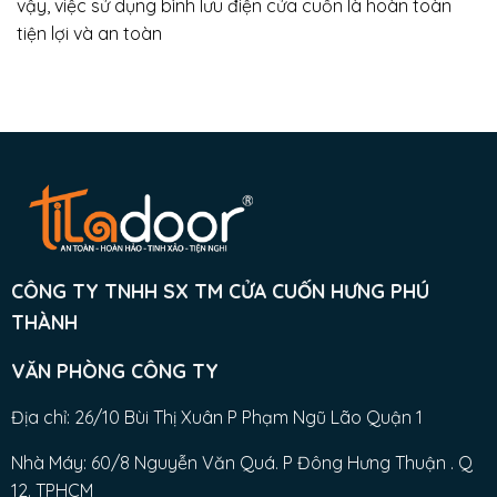
vậy, việc sử dụng bình lưu điện cửa cuốn là hoàn toàn
tiện lợi và an toàn
CÔNG TY TNHH SX TM CỬA CUỐN HƯNG PHÚ
THÀNH
VĂN PHÒNG CÔNG TY
Địa chỉ: 26/10 Bùi Thị Xuân P Phạm Ngũ Lão Quận 1
Nhà Máy: 60/8 Nguyễn Văn Quá. P Đông Hưng Thuận . Q
12. TPHCM