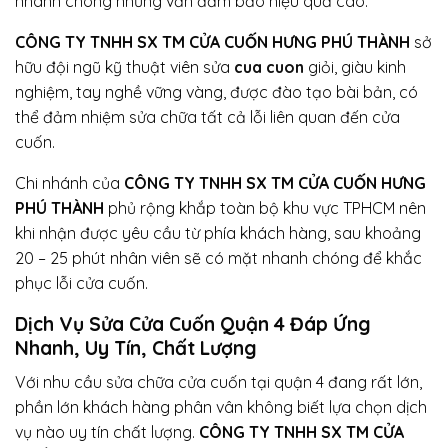
nhanh chóng nhưng vẫn đảm bảo hiệu quả cao.
CÔNG TY TNHH SX TM CỬA CUỐN HƯNG PHÚ THÀNH
sở
hữu đội ngũ kỹ thuật viên sửa
cua cuon
giỏi, giàu kinh
nghiệm, tay nghề vững vàng, được đào tạo bài bản, có
thể đảm nhiệm sửa chữa tất cả lỗi liên quan đến cửa
cuốn.
Chi nhánh của
CÔNG TY TNHH SX TM CỬA CUỐN HƯNG
PHÚ THÀNH
phủ rộng khắp toàn bộ khu vực TPHCM nên
khi nhận được yêu cầu từ phía khách hàng, sau khoảng
20 – 25 phút nhân viên sẽ có mặt nhanh chóng để khắc
phục lỗi cửa cuốn.
Dịch Vụ Sửa Cửa Cuốn Quận 4 Đáp Ứng
Nhanh, Uy Tín, Chất Lượng
Với nhu cầu sửa chữa cửa cuốn tại quận 4 đang rất lớn,
phần lớn khách hàng phân vân không biết lựa chọn dịch
vụ nào uy tín chất lượng.
CÔNG TY TNHH SX TM CỬA