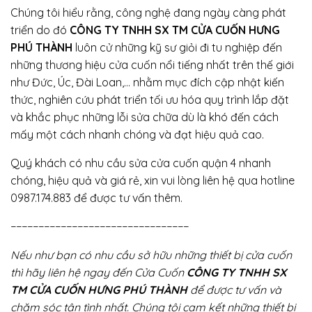
Chúng tôi hiểu rằng, công nghệ đang ngày càng phát
triển do đó
CÔNG TY TNHH SX TM CỬA CUỐN HƯNG
PHÚ THÀNH
luôn cử những kỹ sư giỏi đi tu nghiệp đến
những thương hiệu cửa cuốn nổi tiếng nhất trên thế giới
như Đức, Úc, Đài Loan,… nhằm mục đích cập nhật kiến
thức, nghiên cứu phát triển tối ưu hóa quy trình lắp đặt
và khắc phục những lỗi sửa chữa dù là khó đến cách
mấy một cách nhanh chóng và đạt hiệu quả cao.
Quý khách có nhu cầu sửa cửa cuốn quận 4 nhanh
chóng, hiệu quả và giá rẻ, xin vui lòng liên hệ qua hotline
0987.174.883 để được tư vấn thêm.
−−−−−−−−−−−−−−−−−−−−−−−−−−−−−−−−
Nếu như bạn có nhu cầu sở hữu những thiết bị cửa cuốn
thì hãy liên hệ ngay đến Cửa Cuốn
CÔNG TY TNHH SX
TM CỬA CUỐN HƯNG PHÚ THÀNH
để được tư vấn và
chăm sóc tận tình nhất. Chúng tôi cam kết những thiết bị