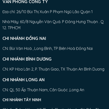
VĂN PHÒNG CÔNG TY
Địa chỉ: 26/10 Bùi Thị Xuân P Phạm Ngũ Lão Quận 1
Nhà Máy: 60/8 Nguyễn Văn Quá. P Đông Hưng Thuận . Q
12. TPHCM
CHI NHÁNH ĐỒNG NAI
CN: Bùi Văn Hoà , Long Bình, TP Biên Hoà Đồng Nai
CHI NHÁNH BÌNH DƯƠNG
CN: KP Hòa Lân 2, P. Thuận Giao, TX Thuận An Bình Dương
CHI NHÁNH LONG AN
CN: QL 50 Ấp Thuận Nam, Cần Giuộc ,Long An
CHI NHÁNH TÂY NINH