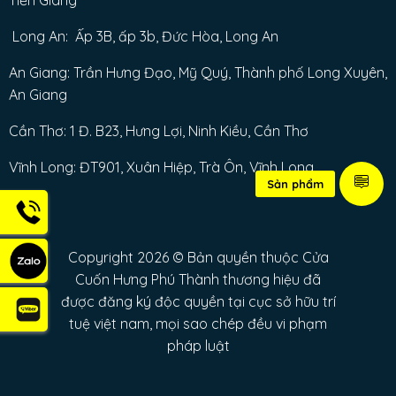
Tiền Giang
Long An: Ấp 3B, ấp 3b, Đức Hòa, Long An
An Giang: Trần Hưng Đạo, Mỹ Quý, Thành phố Long Xuyên,
An Giang
Cần Thơ: 1 Đ. B23, Hưng Lợi, Ninh Kiều, Cần Thơ
Vĩnh Long: ĐT901, Xuân Hiệp, Trà Ôn, Vĩnh Long
Sản phẩm
Copyright 2026 © Bản quyền thuộc Cửa
Cuốn Hưng Phú Thành thương hiệu đã
được đăng ký độc quyền tại cục sở hữu trí
tuệ việt nam, mọi sao chép đều vi phạm
pháp luật