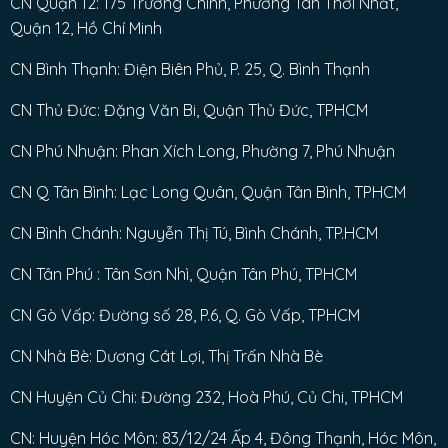
CN Quận 12: 175 Trường Chinh, Phường Tân Thới Nhất,
Quận 12, Hồ Chí Minh
CN Bình Thạnh: Điện Biên Phủ, P. 25, Q. Bình Thạnh
CN Thủ Đức: Đặng Văn Bi, Quận Thủ Đức, TPHCM
CN Phú Nhuận: Phan Xích Long, Phường 7, Phú Nhuận
CN Q Tân Bình: Lạc Long Quân, Quận Tân Bình, TPHCM
CN Bình Chánh: Nguyễn Thị Tú, Bình Chánh, TP.HCM
CN Tân Phú : Tân Sơn Nhì, Quận Tân Phú, TPHCM
CN Gò Vấp: Đường số 28, P.6, Q. Gò Vấp, TPHCM
CN Nhà Bè: Dương Cát Lợi, Thị Trấn Nhà Bè
CN Huyện Củ Chi: Đường 232, Hoà Phú, Củ Chi, TPHCM
CN: Huyện Hóc Môn: 83/12/24 Ấp 4, Đông Thạnh, Hóc Môn,