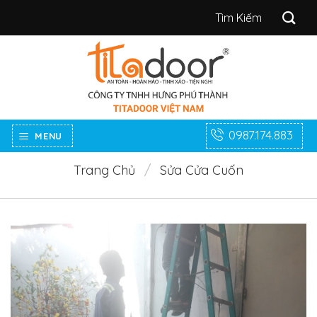
Bỏ
Tìm
qua
kiếm:
nội
dung
0987.174.883
MENU
Trang Chủ
/
Sửa Cửa Cuốn