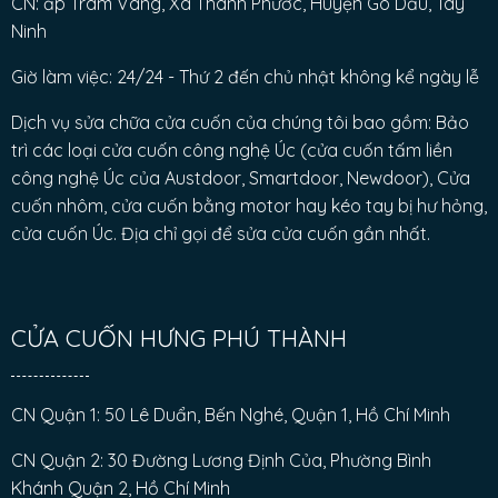
CN: ấp Trâm Vàng, Xã Thanh Phước, Huyện Gò Dầu, Tây
Ninh
Giờ làm việc: 24/24 - Thứ 2 đến chủ nhật không kể ngày lễ
Dịch vụ sửa chữa cửa cuốn của chúng tôi bao gồm: Bảo
trì các loại cửa cuốn công nghệ Úc (cửa cuốn tấm liền
công nghệ Úc của Austdoor, Smartdoor, Newdoor), Cửa
cuốn nhôm, cửa cuốn bằng motor hay kéo tay bị hư hỏng,
cửa cuốn Úc. Địa chỉ gọi để sửa cửa cuốn gần nhất.
CỬA CUỐN HƯNG PHÚ THÀNH
CN Quận 1: 50 Lê Duẩn, Bến Nghé, Quận 1, Hồ Chí Minh
CN Quận 2: 30 Đường Lương Định Của, Phường Bình
Khánh Quận 2, Hồ Chí Minh