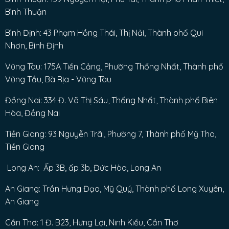
Bình Thuận
Bình Định: 43 Phạm Hồng Thái, Thị Nải, Thành phố Qui
Nhơn, Bình Định
Vũng Tàu: 175A Tiền Cảng, Phường Thống Nhất, Thành phố
Vũng Tầu, Bà Rịa - Vũng Tàu
Đồng Nai: 334 Đ. Võ Thị Sáu, Thống Nhất, Thành phố Biên
Hòa, Đồng Nai
Tiền Giang: 93 Nguyễn Trãi, Phường 7, Thành phố Mỹ Tho,
Tiền Giang
Long An: Ấp 3B, ấp 3b, Đức Hòa, Long An
An Giang: Trần Hưng Đạo, Mỹ Quý, Thành phố Long Xuyên,
An Giang
Cần Thơ: 1 Đ. B23, Hưng Lợi, Ninh Kiều, Cần Thơ