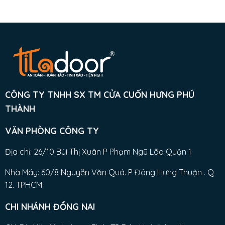
CÔNG TY TNHH SX TM CỬA CUỐN HƯNG PHÚ
THÀNH
VĂN PHÒNG CÔNG TY
Địa chỉ: 26/10 Bùi Thị Xuân P Phạm Ngũ Lão Quận 1
Nhà Máy: 60/8 Nguyễn Văn Quá. P Đông Hưng Thuận . Q
12. TPHCM
CHI NHÁNH ĐỒNG NAI