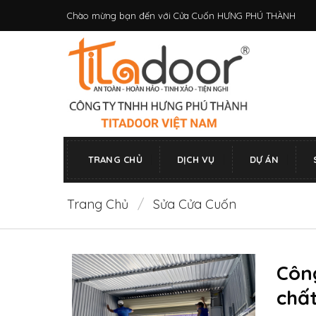
Bỏ
Chào mừng bạn đến với Cửa Cuốn HƯNG PHÚ THÀNH
qua
nội
dung
TRANG CHỦ
DỊCH VỤ
DỰ ÁN
Trang Chủ
/
Sửa Cửa Cuốn
Côn
chất