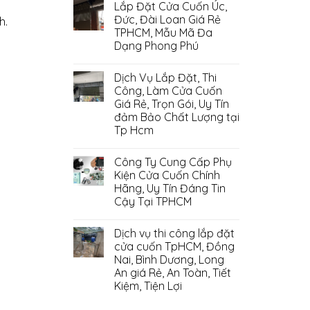
Lắp Đặt Cửa Cuốn Úc,
Đức, Đài Loan Giá Rẻ
h.
TPHCM, Mẫu Mã Đa
Dạng Phong Phú
Dịch Vụ Lắp Đặt, Thi
Công, Làm Cửa Cuốn
Giá Rẻ, Trọn Gói, Uy Tín
đảm Bảo Chất Lượng tại
Tp Hcm
Công Ty Cung Cấp Phụ
Kiện Cửa Cuốn Chính
Hãng, Uy Tín Đáng Tin
Cậy Tại TPHCM
Dịch vụ thi công lắp đặt
cửa cuốn TpHCM, Đồng
Nai, Bình Dương, Long
An giá Rẻ, An Toàn, Tiết
Kiệm, Tiện Lợi