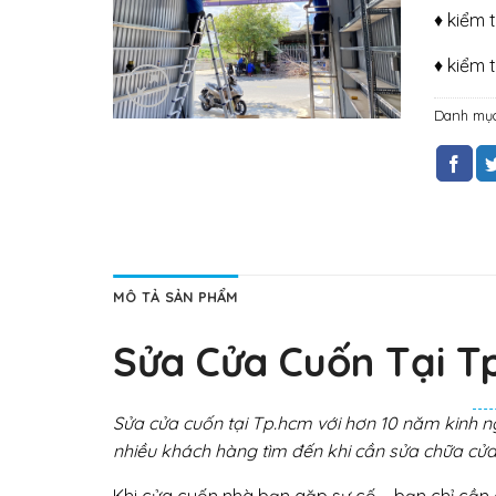
♦ kiểm 
♦ kiểm 
Danh mụ
MÔ TẢ SẢN PHẨM
Sửa Cửa Cuốn Tại T
Sửa cửa cuốn tại Tp.hcm với hơn 10 năm kinh ng
nhiều khách hàng tìm đến khi cần sửa chữa cửa
Khi cửa cuốn nhà bạn gặp sự cố, …bạn chỉ cần