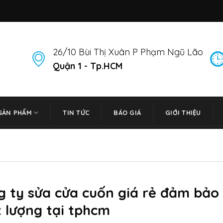
26/10 Bùi Thị Xuân P Phạm Ngũ Lão
Quận 1 - Tp.HCM
SẢN PHẨM
TIN TỨC
BÁO GIÁ
GIỚI THIỆU
g ty sửa cửa cuốn giá rẻ đảm bảo
 lượng tại tphcm