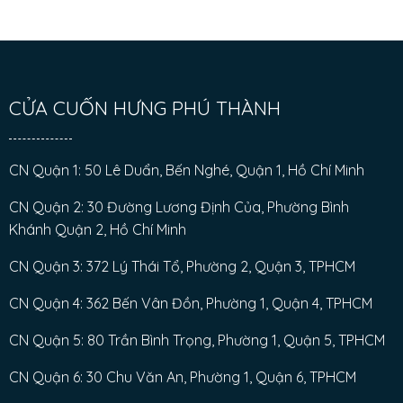
CỬA CUỐN HƯNG PHÚ THÀNH
CN Quận 1: 50 Lê Duẩn, Bến Nghé, Quận 1, Hồ Chí Minh
CN Quận 2: 30 Đường Lương Định Của, Phường Bình
Khánh Quận 2, Hồ Chí Minh
CN Quận 3: 372 Lý Thái Tổ, Phường 2, Quận 3, TPHCM
CN Quận 4: 362 Bến Vân Đồn, Phường 1, Quận 4, TPHCM
CN Quận 5: 80 Trần Bình Trọng, Phường 1, Quận 5, TPHCM
CN Quận 6: 30 Chu Văn An, Phường 1, Quận 6, TPHCM