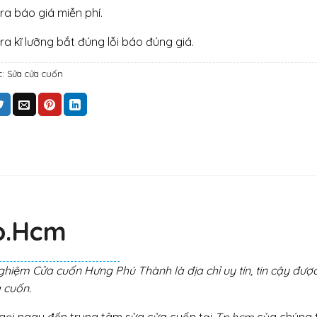
tra báo giá miễn phí.
tra kĩ lưỡng bắt đúng lỗi báo đúng giá.
c:
Sửa cửa cuốn
p.hcm
hiệm Cửa cuốn Hưng Phú Thành là địa chỉ uy tín, tin cậy được
 cuốn.
 gọi ngay đến trung tâm sửa cửa cuốn tại
Tp.hcm
của chúng t