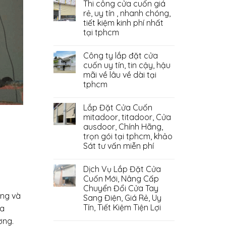
Thi công cửa cuốn giá
rẻ, uy tín , nhanh chóng,
tiết kiệm kinh phí nhất
tại tphcm
Công ty lắp đặt cửa
cuốn uy tín, tin cậy, hậu
mãi về lâu về dài tại
tphcm
Lắp Đặt Cửa Cuốn
mitadoor, titadoor, Cửa
ausdoor, Chính Hãng,
trọn gói tại tphcm, khảo
Sát tư vấn miễn phí
Dịch Vụ Lắp Đặt Cửa
Cuốn Mới, Nâng Cấp
Chuyển Đổi Cửa Tay
ởng và
Sang Điện, Giá Rẻ, Uy
Tín, Tiết Kiệm Tiện Lợi
ửa
ờng.