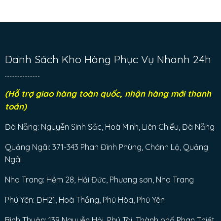
Danh Sách Kho Hàng Phục Vụ Nhanh 24h
(Hỗ trợ giao hàng toàn quốc, nhận hàng mới thanh
toán)
Đà Nẵng: Nguyễn Sinh Sắc, Hoà Minh, Liên Chiểu, Đà Nẵng
Quảng Ngãi: 371-343 Phan Đình Phùng, Chánh Lộ, Quảng
Ngãi
Nha Trang: Hẻm 28, Hải Đức, Phương sơn, Nha Trang
Phú Yên: ĐH21, Hoà Thắng, Phú Hòa, Phú Yên
Bình Thuận: 139 Nguyễn Hội, Phú Tài, Thành phố Phan Thiết,