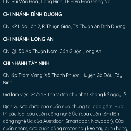
CN: Bùi Văn Hoà , Long Bình, TP Biên Hoà Đồng Nai
CHI NHÁNH BÌNH DƯƠNG
CN: KP Hòa Lân 2, P. Thuận Giao, TX Thuận An Bình Dương
CHI NHÁNH LONG AN
CN: QL 50 Ấp Thuận Nam, Cần Giuộc ,Long An
CHI NHÁNH TÂY NINH
CN: ấp Trâm Vàng, Xã Thanh Phước, Huyện Gò Dầu, Tây
Ninh
Giờ làm việc: 24/24 - Thứ 2 đến chủ nhật không kể ngày lễ
Dịch vụ sửa chữa cửa cuốn của chúng tôi bao gồm: Bảo
trì các loại cửa cuốn công nghệ Úc (cửa cuốn tấm liền
công nghệ Úc của Austdoor, Smartdoor, Newdoor), Cửa
cuốn nhôm, cửa cuốn bằng motor hay kéo tay bị hư hỏng,