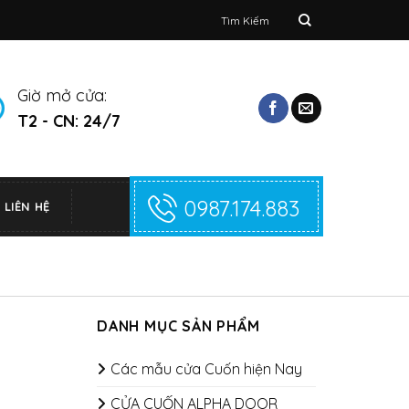
Tìm
kiếm:
Giờ mở cửa:
T2 - CN: 24/7
0987.174.883
LIÊN HỆ
DANH MỤC SẢN PHẨM
Các mẫu cửa Cuốn hiện Nay
CỬA CUỐN ALPHA DOOR