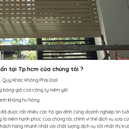
uốn tại Tp.hcm của chúng tôi ?
. Quý Khác Không Phải Đợi!
 bảng giá của công ty niêm yết
hành không hư hỏng.
đã được rất nhiều các hộ gia đình cũng doanh nghiệp tin tư
g là niềm hạnh phúc của chúng tôi, chính vì thế dịch vụ sửa c
hách hàng nhanh nhất với chất lượng dịch vụ tốt nhất thị trư