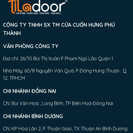
CÔNG TY TNHH SX TM CỬA CUỐN HƯNG PHÚ
THÀNH
VĂN PHÒNG CÔNG TY
Địa chỉ: 26/10 Bùi Thị Xuân P Phạm Ngũ Lão Quận 1
Nhà Máy: 60/8 Nguyễn Văn Quá. P Đông Hưng Thuận . Q
12. TPHCM
CHI NHÁNH ĐỒNG NAI
CN: Bùi Văn Hoà , Long Bình, TP Biên Hoà Đồng Nai
CHI NHÁNH BÌNH DƯƠNG
CN: KP Hòa Lân 2, P. Thuận Giao, TX Thuận An Bình Dương