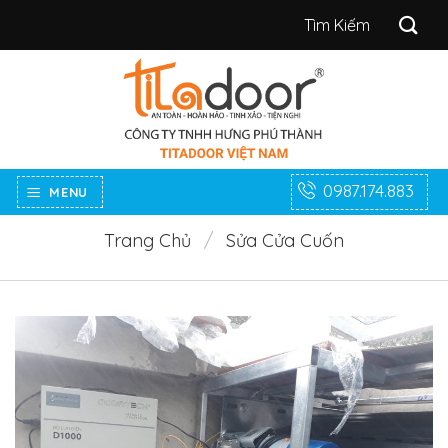
Bỏ
Tìm
qua
kiếm:
nội
dung
0987.174.883
MENU
Trang Chủ
/
Sửa Cửa Cuốn