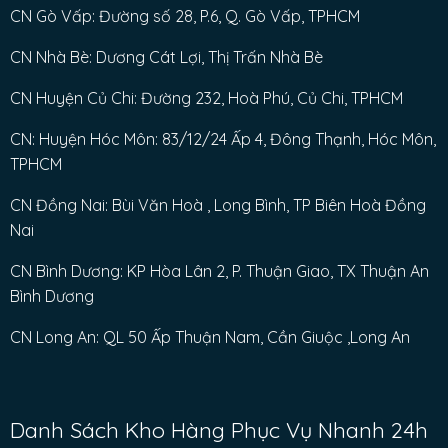
CN Gò Vấp: Đường số 28, P.6, Q. Gò Vấp, TPHCM
CN Nhà Bè: Dương Cát Lợi, Thị Trấn Nhà Bè
CN Huyện Củ Chi: Đường 232, Hoà Phú, Củ Chi, TPHCM
CN: Huyện Hóc Môn: 83/12/24 Ấp 4, Đông Thạnh, Hóc Môn,
TPHCM
CN Đồng Nai: Bùi Văn Hoà , Long Bình, TP Biên Hoà Đồng
Nai
CN Bình Dương: KP Hòa Lân 2, P. Thuận Giao, TX Thuận An
Bình Dương
CN Long An: QL 50 Ấp Thuận Nam, Cần Giuộc ,Long An
Danh Sách Kho Hàng Phục Vụ Nhanh 24h