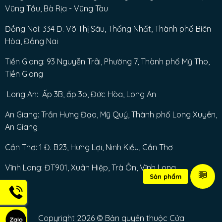
Vũng Tầu, Bà Rịa - Vũng Tàu
Đồng Nai: 334 Đ. Võ Thị Sáu, Thống Nhất, Thành phố Biên
Hòa, Đồng Nai
Tiền Giang: 93 Nguyễn Trãi, Phường 7, Thành phố Mỹ Tho,
Tiền Giang
Long An: Ấp 3B, ấp 3b, Đức Hòa, Long An
An Giang: Trần Hưng Đạo, Mỹ Quý, Thành phố Long Xuyên,
An Giang
Cần Thơ: 1 Đ. B23, Hưng Lợi, Ninh Kiều, Cần Thơ
Vĩnh Long: ĐT901, Xuân Hiệp, Trà Ôn, Vĩnh Long
Sản phẩm
Copyright 2026 © Bản quyền thuộc Cửa