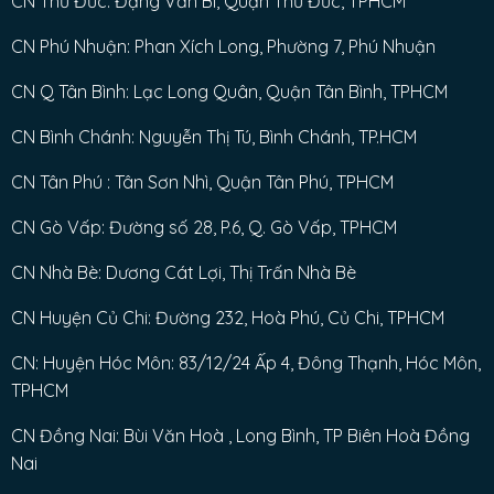
CN Thủ Đức: Đặng Văn Bi, Quận Thủ Đức, TPHCM
CN Phú Nhuận: Phan Xích Long, Phường 7, Phú Nhuận
CN Q Tân Bình: Lạc Long Quân, Quận Tân Bình, TPHCM
CN Bình Chánh: Nguyễn Thị Tú, Bình Chánh, TP.HCM
CN Tân Phú : Tân Sơn Nhì, Quận Tân Phú, TPHCM
CN Gò Vấp: Đường số 28, P.6, Q. Gò Vấp, TPHCM
CN Nhà Bè: Dương Cát Lợi, Thị Trấn Nhà Bè
CN Huyện Củ Chi: Đường 232, Hoà Phú, Củ Chi, TPHCM
CN: Huyện Hóc Môn: 83/12/24 Ấp 4, Đông Thạnh, Hóc Môn,
TPHCM
CN Đồng Nai: Bùi Văn Hoà , Long Bình, TP Biên Hoà Đồng
Nai