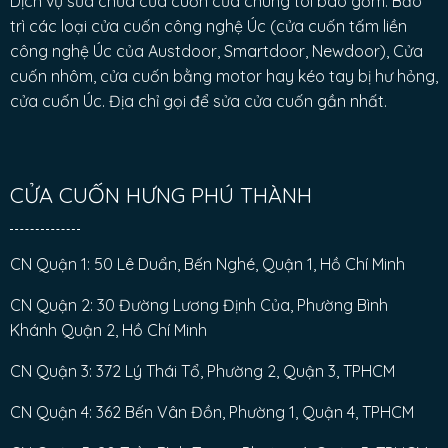
Dịch vụ sửa chữa cửa cuốn của chúng tôi bao gồm: Bảo
trì các loại cửa cuốn công nghệ Úc (cửa cuốn tấm liền
công nghệ Úc của Austdoor, Smartdoor, Newdoor), Cửa
cuốn nhôm, cửa cuốn bằng motor hay kéo tay bị hư hỏng,
cửa cuốn Úc. Địa chỉ gọi để sửa cửa cuốn gần nhất.
CỬA CUỐN HƯNG PHÚ THÀNH
CN Quận 1: 50 Lê Duẩn, Bến Nghé, Quận 1, Hồ Chí Minh
CN Quận 2: 30 Đường Lương Định Của, Phường Bình
Khánh Quận 2, Hồ Chí Minh
CN Quận 3: 372 Lý Thái Tổ, Phường 2, Quận 3, TPHCM
CN Quận 4: 362 Bến Vân Đồn, Phường 1, Quận 4, TPHCM