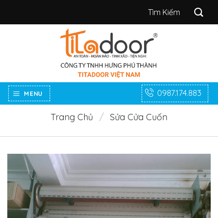
Bỏ
Tìm
qua
kiếm:
nội
dung
0987.174.883
MENU
Trang Chủ
/
Sửa Cửa Cuốn