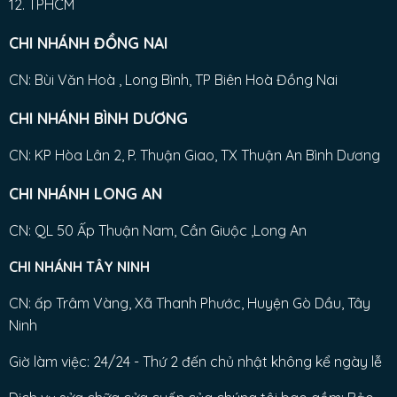
12. TPHCM
CHI NHÁNH ĐỒNG NAI
CN: Bùi Văn Hoà , Long Bình, TP Biên Hoà Đồng Nai
CHI NHÁNH BÌNH DƯƠNG
CN: KP Hòa Lân 2, P. Thuận Giao, TX Thuận An Bình Dương
CHI NHÁNH LONG AN
CN: QL 50 Ấp Thuận Nam, Cần Giuộc ,Long An
CHI NHÁNH TÂY NINH
CN: ấp Trâm Vàng, Xã Thanh Phước, Huyện Gò Dầu, Tây
Ninh
Giờ làm việc: 24/24 - Thứ 2 đến chủ nhật không kể ngày lễ